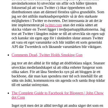
användarkonton b) utvecklar sin affär och håller tjänsten
fokuserad på att vara Twitter c) ökar öppenheten och
distributionen utan att därmed förstöra själva grundidén. Som
jag ser det utifrån marknadsperspektiv så är den starkaste
möjligheten i Twitter re-tweeten. Det intressanta är att det är
inte implementerat på
twitter.com
utan det enkla sättet att
skicka vidare en Tweet ligger i tredjepartsapplikationerna. Jag
tror att Twitter i längden måste se till att utveckla sin egen sajt
och kanske sin egen app för i slutänden slutar annars Twitter
att vara ett eget varumärke och blir istället ett sorts generiskt
API där Tweetdeck och liknande varumärken blir viktigare.
Comments Dead, Twitter Holds Smoking Gun
jag tror att det alltid är för tidigt att dödförklara något. Snarare
utvecklas medielandskapet så att olika enheter fungerar som
olika saker. För att låna Stenbecks syn på att bloggen är ett
backbone, där man kan spendera mer tid och innehåll för att
sätta sin åsikt, kommunicera sin agenda och samla ihop trådar
till ett samlat snörnystan.
The Complete Guide to Facebook for Bloggers | John Chow
dot Com
Inget nytt men det är alltid trevligt att andra säger det som en