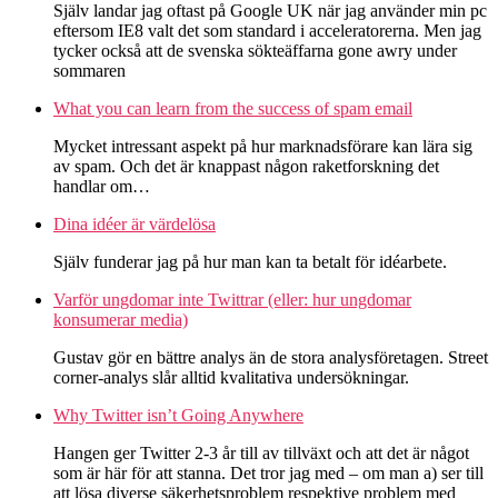
Själv landar jag oftast på Google UK när jag använder min pc
eftersom IE8 valt det som standard i acceleratorerna. Men jag
tycker också att de svenska sökteäffarna gone awry under
sommaren
What you can learn from the success of spam email
Mycket intressant aspekt på hur marknadsförare kan lära sig
av spam. Och det är knappast någon raketforskning det
handlar om…
Dina idéer är värdelösa
Själv funderar jag på hur man kan ta betalt för idéarbete.
Varför ungdomar inte Twittrar (eller: hur ungdomar
konsumerar media)
Gustav gör en bättre analys än de stora analysföretagen. Street
corner-analys slår alltid kvalitativa undersökningar.
Why Twitter isn’t Going Anywhere
Hangen ger Twitter 2-3 år till av tillväxt och att det är något
som är här för att stanna. Det tror jag med – om man a) ser till
att lösa diverse säkerhetsproblem respektive problem med