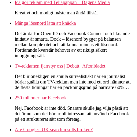
Ica gör reklam med Teliapappan – Dagens Media
Kreativt och modigt måste man ändå tillstå.
Många lösenord lätta att knäcka
Det är därför Open ID och Facebook Connect och liknande
initiativ är smarta. Dock – lösenord bygger på balansen
mellan komplexitet och att kunna minnas ett lösenord.
Fortfarande kvarstår behovet av ett riktigt säkert
inloggningssätt.
Tv-reklamen fjärrstyr oss | Debatt | Aftonbladet
Det blir onekligen en smula surrealistiskt när en journalist
börjar gnälla om TV-reklam men inte med ett ord nämner att
de flesta tidningar har en packningsgrad på närmare 60%…
250 miljoner har Facebook
Nej, Facebook är inte död. Snarare skulle jag vilja påstå att
det är nu som det börjar bli intressant att använda Facebook
på ett strukturerat sätt som företag.
Are Google's UK search results broken?