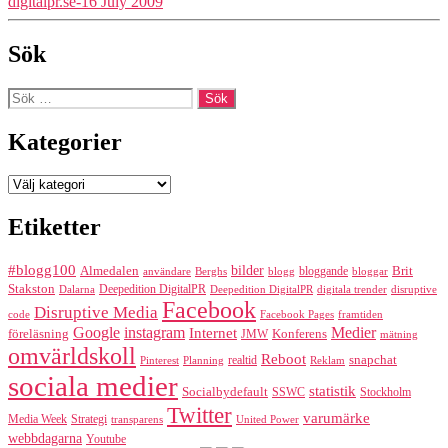
digitalpr.se-16 July 2009
Sök
Sök
efter:
Kategorier
Kategorier
Etiketter
#blogg100
bilder
Almedalen
bloggande
Brit
Berghs
blogg
bloggar
användare
Stakston
Deepedition DigitalPR
Dalarna
Deepedition DigitalPR
digitala trender
disruptive
Facebook
Disruptive Media
code
Facebook Pages
framtiden
Google
instagram
Medier
Internet
föreläsning
Konferens
JMW
mätning
omvärldskoll
Reboot
realtid
snapchat
Pinterest
Reklam
Planning
sociala medier
statistik
Socialbydefault
SSWC
Stockholm
Twitter
varumärke
Media Week
Strategi
transparens
United Power
webbdagarna
Youtube