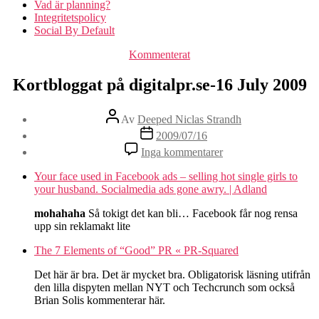
Vad är planning?
Integritetspolicy
Social By Default
Kategorier
Kommenterat
Kortbloggat på digitalpr.se-16 July 2009
Inläggsförfattare
Av
Deeped Niclas Strandh
Inläggsdatum
2009/07/16
till
Inga kommentarer
Kortbloggat
på
Your face used in Facebook ads – selling hot single girls to
digitalpr.se-
your husband. Socialmedia ads gone awry. | Adland
16
July
mohahaha
Så tokigt det kan bli… Facebook får nog rensa
2009
upp sin reklamakt lite
The 7 Elements of “Good” PR « PR-Squared
Det här är bra. Det är mycket bra. Obligatorisk läsning utifrån
den lilla dispyten mellan NYT och Techcrunch som också
Brian Solis kommenterar här.