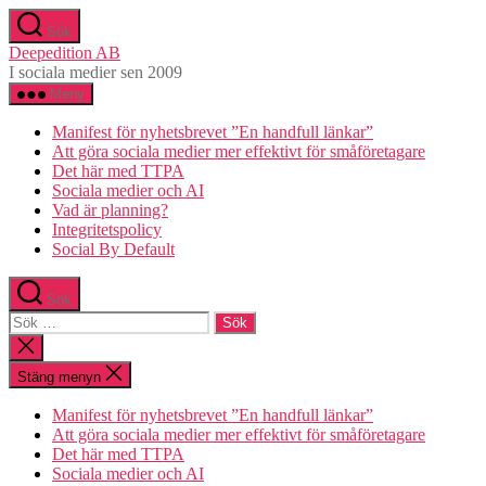
Hoppa
Sök
till
Deepedition AB
innehåll
I sociala medier sen 2009
Meny
Manifest för nyhetsbrevet ”En handfull länkar”
Att göra sociala medier mer effektivt för småföretagare
Det här med TTPA
Sociala medier och AI
Vad är planning?
Integritetspolicy
Social By Default
Sök
Sök
efter:
Stäng
sökningen
Stäng menyn
Manifest för nyhetsbrevet ”En handfull länkar”
Att göra sociala medier mer effektivt för småföretagare
Det här med TTPA
Sociala medier och AI