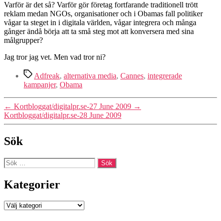
Varför är det så? Varför gör företag fortfarande traditionell trött
reklam medan NGOs, organisationer och i Obamas fall politiker
vågar ta steget in i digitala världen, vågar integrera och många
gånger ändå börja att ta små steg mot att konversera med sina
målgrupper?
Jag tror jag vet. Men vad tror ni?
Etiketter
Adfreak
,
alternativa media
,
Cannes
,
integrerade
kampanjer
,
Obama
←
Kortbloggat/digitalpr.se-27 June 2009
→
Kortbloggat/digitalpr.se-28 June 2009
Sök
Sök
efter:
Kategorier
Kategorier