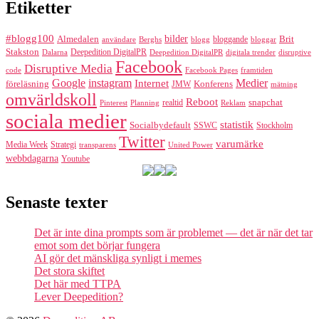
Etiketter
#blogg100
bilder
Almedalen
bloggande
Brit
Berghs
blogg
bloggar
användare
Stakston
Deepedition DigitalPR
Dalarna
Deepedition DigitalPR
digitala trender
disruptive
Facebook
Disruptive Media
code
Facebook Pages
framtiden
Google
instagram
Medier
Internet
föreläsning
Konferens
JMW
mätning
omvärldskoll
Reboot
realtid
snapchat
Pinterest
Reklam
Planning
sociala medier
statistik
Socialbydefault
SSWC
Stockholm
Twitter
varumärke
Media Week
Strategi
transparens
United Power
webbdagarna
Youtube
Senaste texter
Det är inte dina prompts som är problemet — det är när det tar
emot som det börjar fungera
AI gör det mänskliga synligt i memes
Det stora skiftet
Det här med TTPA
Lever Deepedition?