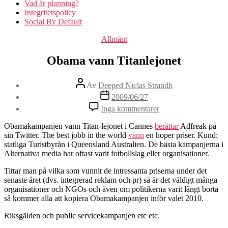
Vad är planning?
Integritetspolicy
Social By Default
Kategorier
Allmänt
Obama vann Titanlejonet
Inläggsförfattare
Av
Deeped Niclas Strandh
Inläggsdatum
2009/06/27
till
Inga kommentarer
Obama
vann
Obamakampanjen vann Titan-lejonet i Cannes
berättar
Adfreak på
Titanlejonet
sin Twitter. The best jobb in the world
vann
en hoper priser. Kund:
statliga Turistbyrån i Queensland Australien. De bästa kampanjerna i
Alternativa media har oftast varit fotbollslag eller organisationer.
Tittar man på vilka som vunnit de intressanta priserna under det
senaste året (dvs. integrerad reklam och pr) så är det väldigt många
organisationer och NGOs och även om politikerna varit långt borta
så kommer alla att kopiera Obamakampanjen inför valet 2010.
Riksgälden och public servicekampanjen etc etc.