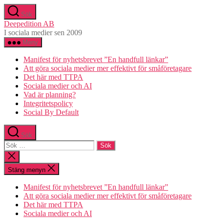
Hoppa
Sök
till
Deepedition AB
innehåll
I sociala medier sen 2009
Meny
Manifest för nyhetsbrevet ”En handfull länkar”
Att göra sociala medier mer effektivt för småföretagare
Det här med TTPA
Sociala medier och AI
Vad är planning?
Integritetspolicy
Social By Default
Sök
Sök
efter:
Stäng
sökningen
Stäng menyn
Manifest för nyhetsbrevet ”En handfull länkar”
Att göra sociala medier mer effektivt för småföretagare
Det här med TTPA
Sociala medier och AI