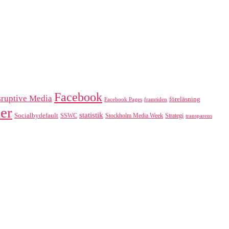
Facebook
sruptive Media
föreläsning
Facebook Pages
framtiden
er
statistik
Socialbydefault
SSWC
Stockholm Media Week
Strategi
transparens