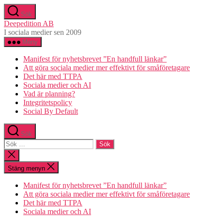
Hoppa
Sök
till
Deepedition AB
innehåll
I sociala medier sen 2009
Meny
Manifest för nyhetsbrevet ”En handfull länkar”
Att göra sociala medier mer effektivt för småföretagare
Det här med TTPA
Sociala medier och AI
Vad är planning?
Integritetspolicy
Social By Default
Sök
Sök
efter:
Stäng
sökningen
Stäng menyn
Manifest för nyhetsbrevet ”En handfull länkar”
Att göra sociala medier mer effektivt för småföretagare
Det här med TTPA
Sociala medier och AI