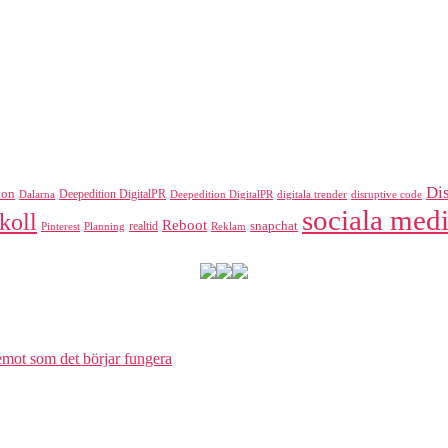
Di
ton
Deepedition DigitalPR
Dalarna
Deepedition DigitalPR
digitala trender
disruptive code
sociala medi
koll
Reboot
realtid
snapchat
Pinterest
Reklam
Planning
 emot som det börjar fungera