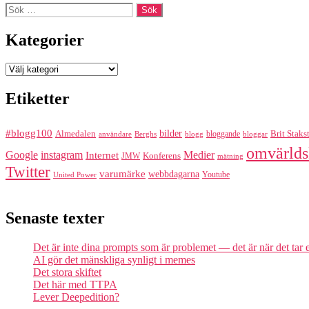
Sök
efter:
Kategorier
Kategorier
Etiketter
#blogg100
bilder
Almedalen
bloggande
Brit Staks
Berghs
blogg
bloggar
användare
omvärlds
Google
instagram
Medier
Internet
Konferens
JMW
mätning
Twitter
varumärke
webbdagarna
Youtube
United Power
Senaste texter
Det är inte dina prompts som är problemet — det är när det tar
AI gör det mänskliga synligt i memes
Det stora skiftet
Det här med TTPA
Lever Deepedition?