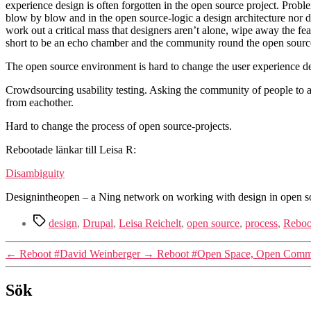
experience design is often forgotten in the open source project. Prob
blow by blow and in the open source-logic a design architecture nor 
work out a critical mass that designers aren’t alone, wipe away the fe
short to be an echo chamber and the community round the open sourc
The open source environment is hard to change the user experience d
Crowdsourcing usability testing. Asking the community of people to ask
from eachother.
Hard to change the process of open source-projects.
Rebootade länkar till Leisa R:
Disambiguity
Designintheopen – a Ning network on working with design in open so
Etiketter
design
,
Drupal
,
Leisa Reichelt
,
open source
,
process
,
Reboo
←
Reboot #David Weinberger
→
Reboot #Open Space, Open Commu
Sök