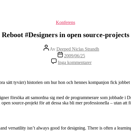
Kategorier
Konferens
Reboot #Designers in open source-projects
Inläggsförfattare
Av
Deeped Niclas Strandh
Inläggsdatum
2009/06/25
till
Inga kommentarer
Reboot
#Designers
in
open
ebra sätt tyvärr) historien om hur hon och hennes kompanjon fick jobbet a
source-
projects
designer försöka att samordna sig med de programmerare som jobbade i D
a open source-projekt för att dessa ska bli mer professionella – utan at
and versatility isn’t always good for designing. There is often a learning 