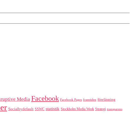
Facebook
sruptive Media
föreläsning
Facebook Pages
framtiden
er
statistik
Socialbydefault
SSWC
Stockholm Media Week
Strategi
transparens