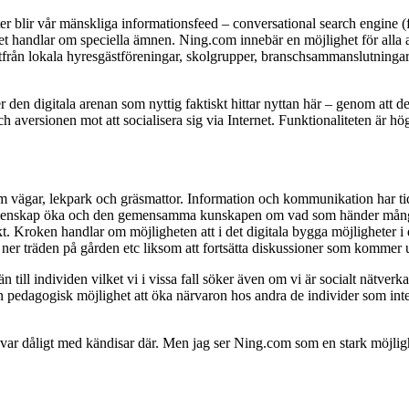
tter blir vår mänskliga informationsfeed – conversational search engine 
det handlar om speciella ämnen. Ning.com innebär en möjlighet för alla 
ltfrån lokala hyresgästföreningar, skolgrupper, branschsammanslutningar
r den digitala arenan som nyttig faktiskt hittar nyttan här – genom att d
aversionen mot att socialisera sig via Internet. Funktionaliteten är hö
om vägar, lekpark och gräsmattor. Information och kommunikation har tid
emenskap öka och den gemensamma kunskapen om vad som händer mångfal
jekt. Kroken handlar om möjligheten att i det digitala bygga möjligheter i
a ner träden på gården etc liksom att fortsätta diskussioner som komme
n till individen vilket vi i vissa fall söker även om vi är socialt nätverk
pedagogisk möjlighet att öka närvaron hos andra de individer som inte h
 var dåligt med kändisar där. Men jag ser Ning.com som en stark möjligh