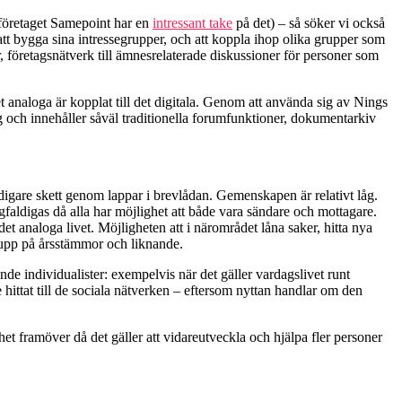
(företaget Samepoint har en
intressant take
på det) – så söker vi också
att bygga sina intressegrupper, och att koppla ihop olika grupper som
, företagsnätverk till ämnesrelaterade diskussioner för personer som
et analoga är kopplat till det digitala. Genom att använda sig av Nings
g och innehåller såväl traditionella forumfunktioner, dokumentarkiv
igare skett genom lappar i brevlådan. Gemenskapen är relativt låg.
digas då alla har möjlighet att både vara sändare och mottagare.
 det analoga livet. Möjligheten att i närområdet låna saker, hitta nya
r upp på årsstämmor och liknande.
ande individualister: exempelvis när det gäller vardagslivet runt
ittat till de sociala nätverken – eftersom nyttan handlar om den
et framöver då det gäller att vidareutveckla och hjälpa fler personer