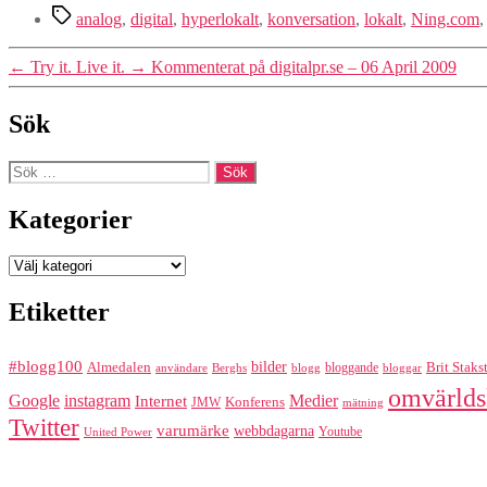
Etiketter
analog
,
digital
,
hyperlokalt
,
konversation
,
lokalt
,
Ning.com
←
Try it. Live it.
→
Kommenterat på digitalpr.se – 06 April 2009
Sök
Sök
efter:
Kategorier
Kategorier
Etiketter
#blogg100
bilder
Almedalen
bloggande
Brit Staks
Berghs
blogg
bloggar
användare
omvärlds
Google
instagram
Medier
Internet
Konferens
JMW
mätning
Twitter
varumärke
webbdagarna
Youtube
United Power