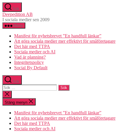
Hoppa
Sök
till
Deepedition AB
innehåll
I sociala medier sen 2009
Meny
Manifest för nyhetsbrevet ”En handfull länkar”
Att göra sociala medier mer effektivt för småföretagare
Det här med TTPA
Sociala medier och AI
Vad är planning?
Integritetspolicy
Social By Default
Sök
Sök
efter:
Stäng
sökningen
Stäng menyn
Manifest för nyhetsbrevet ”En handfull länkar”
Att göra sociala medier mer effektivt för småföretagare
Det här med TTPA
Sociala medier och AI