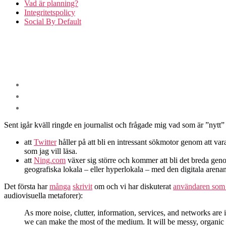
Vad är planning?
Integritetspolicy
Social By Default
Sent igår kväll ringde en journalist och frågade mig vad som är ”nytt” 
att
Twitter
håller på att bli en intressant sökmotor genom att vara 
som jag vill läsa.
att
Ning.com
växer sig större och kommer att bli det breda gen
geografiska lokala – eller hyperlokala – med den digitala arenan
Det första har
många
skrivit
om och vi har diskuterat
användaren som f
audiovisuella metaforer):
As more noise, clutter, information, services, and networks ar
we can make the most of the medium. It will be messy, organic 