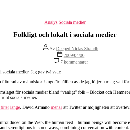
Kategorier
Analys
Sociala medier
Folkligt och lokalt i sociala medier
Inläggsförfattare
Av
Deeped Niclas Strandh
Inläggsdatum
2009/04/06
till
7 kommentarer
Folkligt
och
i sociala medier. Jag gav två svar:
lokalt
i
filtrerad av människor. Ungefär hälften av de jag följer har jag valt för at
sociala
medier
omslaget för sociala medier bland ”vanligt” folk – Blocket och Hemnet
 runt sociala medier.
ilter
länge
. David Armano
menar
att Twitter är möjligheten att överleva
e introuduced on the Web, the human feed—human beings will become even
and serendipitous in some ways, combining conversation with content. 