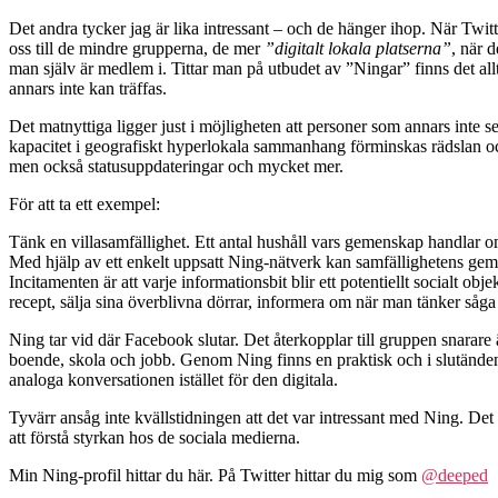
Det andra tycker jag är lika intressant – och de hänger ihop. När Twi
oss till de mindre grupperna, de mer
”digitalt lokala platserna”
, när 
man själv är medlem i. Tittar man på utbudet av ”Ningar” finns det al
annars inte kan träffas.
Det matnyttiga ligger just i möjligheten att personer som annars inte se
kapacitet i geografiskt hyperlokala sammanhang förminskas rädslan och 
men också statusuppdateringar och mycket mer.
För att ta ett exempel:
Tänk en villasamfällighet. Ett antal hushåll vars gemenskap handlar 
Med hjälp av ett enkelt uppsatt Ning-nätverk kan samfällighetens g
Incitamenten är att varje informationsbit blir ett potentiellt socialt ob
recept, sälja sina överblivna dörrar, informera om när man tänker såg
Ning tar vid där Facebook slutar. Det återkopplar till gruppen snarare ä
boende, skola och jobb. Genom Ning finns en praktisk och i slutänden 
analoga konversationen istället för den digitala.
Tyvärr ansåg inte kvällstidningen att det var intressant med Ning. Det
att förstå styrkan hos de sociala medierna.
Min Ning-profil hittar du här. På Twitter hittar du mig som
@deeped