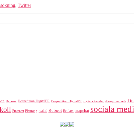
,
sökning
,
Twitter
Di
ton
Deepedition DigitalPR
Dalarna
Deepedition DigitalPR
digitala trender
disruptive code
sociala medi
koll
Reboot
realtid
snapchat
Pinterest
Reklam
Planning