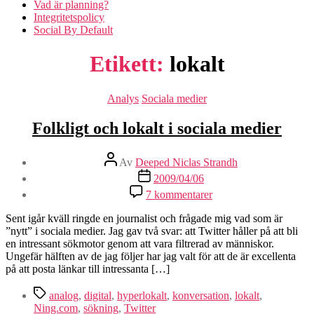
Vad är planning?
Integritetspolicy
Social By Default
Etikett:
lokalt
Kategorier
Analys
Sociala medier
Folkligt och lokalt i sociala medier
Inläggsförfattare
Av
Deeped Niclas Strandh
Inläggsdatum
2009/04/06
till
7 kommentarer
Folkligt
och
Sent igår kväll ringde en journalist och frågade mig vad som är
lokalt
”nytt” i sociala medier. Jag gav två svar: att Twitter håller på att bli
i
en intressant sökmotor genom att vara filtrerad av människor.
sociala
Ungefär hälften av de jag följer har jag valt för att de är excellenta
medier
på att posta länkar till intressanta […]
Etiketter
analog
,
digital
,
hyperlokalt
,
konversation
,
lokalt
,
Ning.com
,
sökning
,
Twitter