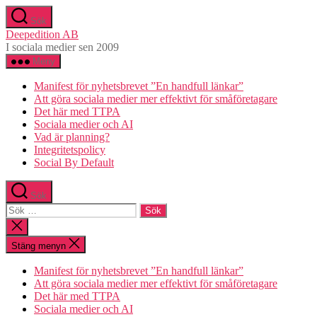
Hoppa
Sök
till
Deepedition AB
innehåll
I sociala medier sen 2009
Meny
Manifest för nyhetsbrevet ”En handfull länkar”
Att göra sociala medier mer effektivt för småföretagare
Det här med TTPA
Sociala medier och AI
Vad är planning?
Integritetspolicy
Social By Default
Sök
Sök
efter:
Stäng
sökningen
Stäng menyn
Manifest för nyhetsbrevet ”En handfull länkar”
Att göra sociala medier mer effektivt för småföretagare
Det här med TTPA
Sociala medier och AI