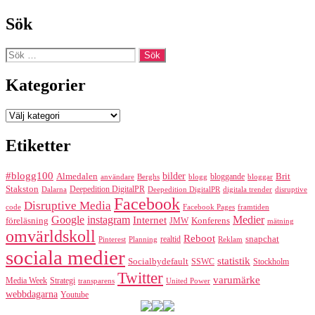
Sök
Sök
efter:
Kategorier
Kategorier
Etiketter
#blogg100
bilder
Almedalen
bloggande
Brit
Berghs
blogg
bloggar
användare
Stakston
Deepedition DigitalPR
Dalarna
Deepedition DigitalPR
digitala trender
disruptive
Facebook
Disruptive Media
code
Facebook Pages
framtiden
Google
instagram
Medier
Internet
föreläsning
Konferens
JMW
mätning
omvärldskoll
Reboot
realtid
snapchat
Pinterest
Reklam
Planning
sociala medier
statistik
Socialbydefault
SSWC
Stockholm
Twitter
varumärke
Media Week
Strategi
transparens
United Power
webbdagarna
Youtube