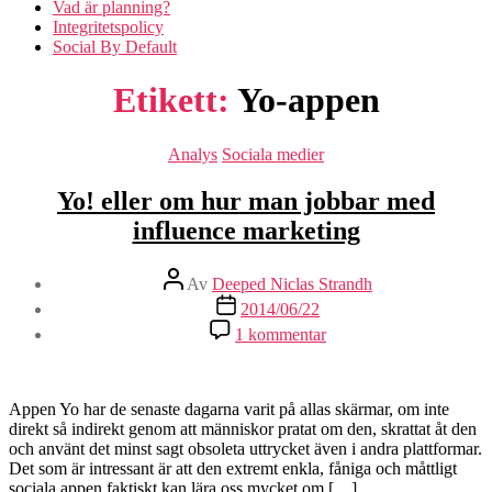
Vad är planning?
Integritetspolicy
Social By Default
Etikett:
Yo-appen
Kategorier
Analys
Sociala medier
Yo! eller om hur man jobbar med
influence marketing
Inläggsförfattare
Av
Deeped Niclas Strandh
Inläggsdatum
2014/06/22
till
1 kommentar
Yo!
eller
om
hur
Appen Yo har de senaste dagarna varit på allas skärmar, om inte
man
direkt så indirekt genom att människor pratat om den, skrattat åt den
jobbar
och använt det minst sagt obsoleta uttrycket även i andra plattformar.
med
Det som är intressant är att den extremt enkla, fåniga och måttligt
influence
sociala appen faktiskt kan lära oss mycket om […]