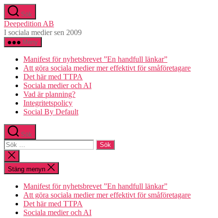
Hoppa
Sök
till
Deepedition AB
innehåll
I sociala medier sen 2009
Meny
Manifest för nyhetsbrevet ”En handfull länkar”
Att göra sociala medier mer effektivt för småföretagare
Det här med TTPA
Sociala medier och AI
Vad är planning?
Integritetspolicy
Social By Default
Sök
Sök
efter:
Stäng
sökningen
Stäng menyn
Manifest för nyhetsbrevet ”En handfull länkar”
Att göra sociala medier mer effektivt för småföretagare
Det här med TTPA
Sociala medier och AI