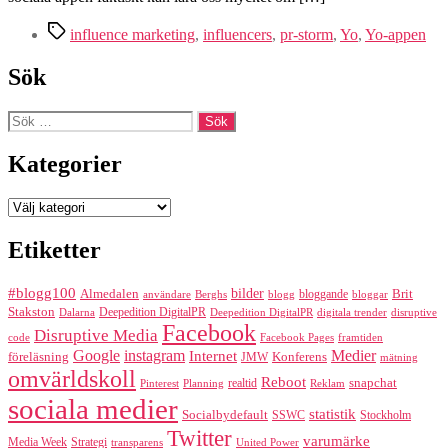
marketing
Etiketter
influence marketing
,
influencers
,
pr-storm
,
Yo
,
Yo-appen
Sök
Sök
efter:
Kategorier
Kategorier
Etiketter
#blogg100
bilder
Almedalen
bloggande
Brit
Berghs
blogg
bloggar
användare
Stakston
Deepedition DigitalPR
Dalarna
Deepedition DigitalPR
digitala trender
disruptive
Facebook
Disruptive Media
code
Facebook Pages
framtiden
Google
instagram
Medier
Internet
föreläsning
Konferens
JMW
mätning
omvärldskoll
Reboot
realtid
snapchat
Pinterest
Reklam
Planning
sociala medier
statistik
Socialbydefault
SSWC
Stockholm
Twitter
varumärke
Media Week
Strategi
transparens
United Power