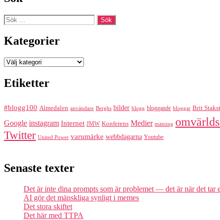
Sök
efter:
Kategorier
Kategorier
Etiketter
#blogg100
bilder
Almedalen
bloggande
Brit Staks
Berghs
blogg
bloggar
användare
omvärlds
Google
instagram
Medier
Internet
Konferens
JMW
mätning
Twitter
varumärke
webbdagarna
Youtube
United Power
Senaste texter
Det är inte dina prompts som är problemet — det är när det tar
AI gör det mänskliga synligt i memes
Det stora skiftet
Det här med TTPA