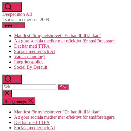
Hoppa
Sök
till
Deepedition AB
innehåll
I sociala medier sen 2009
Meny
Manifest för nyhetsbrevet ”En handfull länkar”
Att göra sociala medier mer effektivt för småföretagare
Det här med TTPA
Sociala medier och AI
Vad är planning?
Integritetspolicy
Social By Default
Sök
Sök
efter:
Stäng
sökningen
Stäng menyn
Manifest för nyhetsbrevet ”En handfull länkar”
Att göra sociala medier mer effektivt för småföretagare
Det här med TTPA
Sociala medier och AI