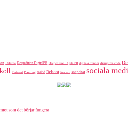
Di
ton
Deepedition DigitalPR
Dalarna
Deepedition DigitalPR
digitala trender
disruptive code
sociala medi
koll
Reboot
realtid
snapchat
Pinterest
Reklam
Planning
 emot som det börjar fungera