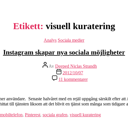
Etikett:
visuell kuratering
Kategorier
Analys
Sociala medier
Instagram skapar nya sociala möjligheter
Inläggsförfattare
Av
Deeped Niclas Strandh
Inläggsdatum
2012/10/07
till
11 kommentarer
Instagram
skapar
nya
sociala
oner användare. Senaste halvåret med en rejäl uppgång särskilt efter at
möjligheter
ttat till tjänsten liksom att det blivit en tjänst som många som tidigare 
mobiltelefon
,
Pinterest
,
sociala grafen
,
visuell kuratering