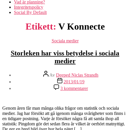
Vad är planning?
Integritetspolicy
Social By Default
Etikett:
V Konnecte
Kategorier
Sociala medier
Storleken har viss betydelse i sociala
medier
Inläggsförfattare
Av
Deeped Niclas Strandh
Inläggsdatum
2013/01/19
till
3 kommentarer
Storleken
har
viss
betydelse
Genom åren får man många olika frågor om statistik och sociala
i
medier. Jag har försökt att gå igenom många svårigheter som finns i
sociala
en tidigare postning. Varje år försöker några få att samla ihop all
medier
statistik: Pingdom gör det sedan flera år vilket är oerhört matnyttigt.
De ger en bred bild över hur hela nätet […]