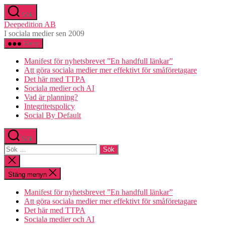
Hoppa
Sök
till
Deepedition AB
innehåll
I sociala medier sen 2009
Meny
Manifest för nyhetsbrevet ”En handfull länkar”
Att göra sociala medier mer effektivt för småföretagare
Det här med TTPA
Sociala medier och AI
Vad är planning?
Integritetspolicy
Social By Default
Sök
Sök
efter:
Stäng
sökningen
Stäng menyn
Manifest för nyhetsbrevet ”En handfull länkar”
Att göra sociala medier mer effektivt för småföretagare
Det här med TTPA
Sociala medier och AI