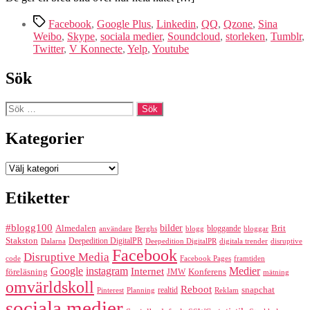
Etiketter
Facebook
,
Google Plus
,
Linkedin
,
QQ
,
Qzone
,
Sina
Weibo
,
Skype
,
sociala medier
,
Soundcloud
,
storleken
,
Tumblr
,
Twitter
,
V Konnecte
,
Yelp
,
Youtube
Sök
Sök
efter:
Kategorier
Kategorier
Etiketter
#blogg100
bilder
Almedalen
bloggande
Brit
Berghs
blogg
bloggar
användare
Stakston
Deepedition DigitalPR
Dalarna
Deepedition DigitalPR
digitala trender
disruptive
Facebook
Disruptive Media
code
Facebook Pages
framtiden
Google
instagram
Medier
Internet
föreläsning
Konferens
JMW
mätning
omvärldskoll
Reboot
realtid
snapchat
Pinterest
Reklam
Planning
sociala medier