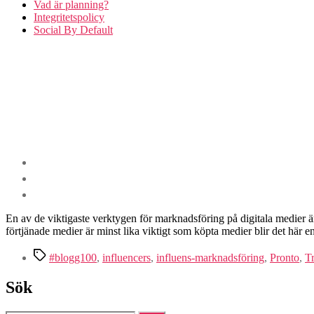
Vad är planning?
Integritetspolicy
Social By Default
En av de viktigaste verktygen för marknadsföring på digitala medier är
förtjänade medier är minst lika viktigt som köpta medier blir det här e
Etiketter
#blogg100
,
influencers
,
influens-marknadsföring
,
Pronto
,
T
Sök