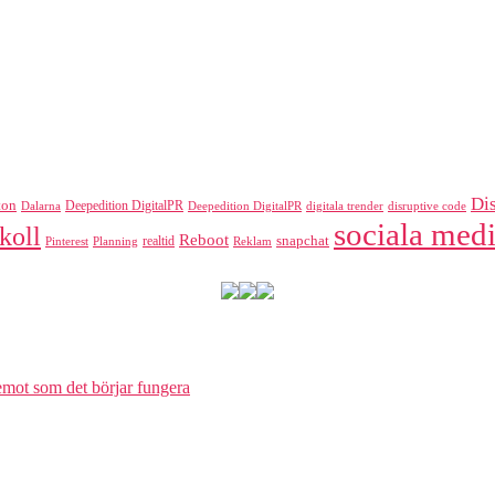
Di
ton
Deepedition DigitalPR
Dalarna
Deepedition DigitalPR
digitala trender
disruptive code
sociala medi
koll
Reboot
realtid
snapchat
Pinterest
Reklam
Planning
 emot som det börjar fungera