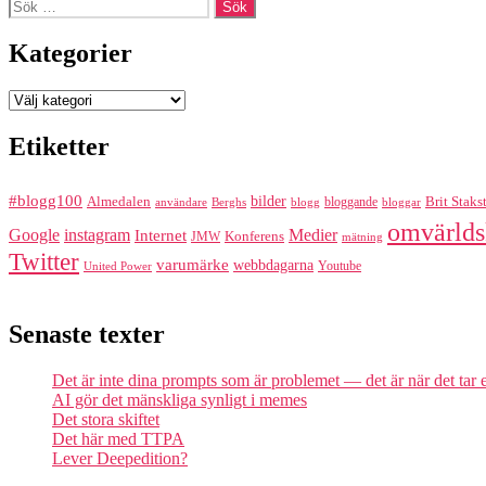
Sök
efter:
Kategorier
Kategorier
Etiketter
#blogg100
bilder
Almedalen
bloggande
Brit Staks
Berghs
blogg
bloggar
användare
omvärlds
Google
instagram
Medier
Internet
Konferens
JMW
mätning
Twitter
varumärke
webbdagarna
Youtube
United Power
Senaste texter
Det är inte dina prompts som är problemet — det är när det tar
AI gör det mänskliga synligt i memes
Det stora skiftet
Det här med TTPA
Lever Deepedition?