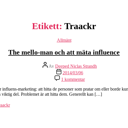
Etikett:
Traackr
Kategorier
Allmänt
The mello-man och att mäta influence
Inläggsförfattare
Av
Deeped Niclas Strandh
Inläggsdatum
2014/03/06
till
1 kommentar
The
mello-
 influens-marketing: att hitta de personer som pratar om eller borde ku
man
n viktig del. Problemet är att hitta dem. Generellt kan […]
och
att
raackr
mäta
influence