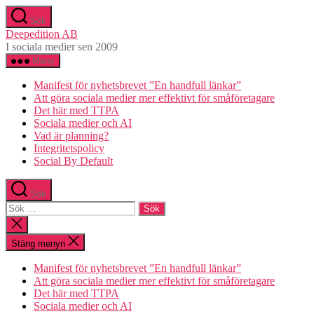
Hoppa
Sök
till
Deepedition AB
innehåll
I sociala medier sen 2009
Meny
Manifest för nyhetsbrevet ”En handfull länkar”
Att göra sociala medier mer effektivt för småföretagare
Det här med TTPA
Sociala medier och AI
Vad är planning?
Integritetspolicy
Social By Default
Sök
Sök
efter:
Stäng
sökningen
Stäng menyn
Manifest för nyhetsbrevet ”En handfull länkar”
Att göra sociala medier mer effektivt för småföretagare
Det här med TTPA
Sociala medier och AI