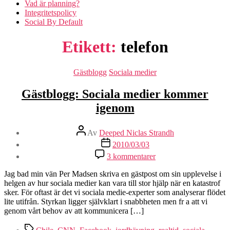
Vad är planning?
Integritetspolicy
Social By Default
Etikett:
telefon
Kategorier
Gästblogg
Sociala medier
Gästblogg: Sociala medier kommer
igenom
Inläggsförfattare
Av
Deeped Niclas Strandh
Inläggsdatum
2010/03/03
till
3 kommentarer
Gästblogg:
Sociala
Jag bad min vän Per Madsen skriva en gästpost om sin upplevelse i
medier
helgen av hur sociala medier kan vara till stor hjälp när en katastrof
kommer
sker. För oftast är det vi sociala medie-experter som analyserar flödet
igenom
lite utifrån. Styrkan ligger självklart i snabbheten men fr a att vi
genom vårt behov av att kommunicera […]
Etiketter