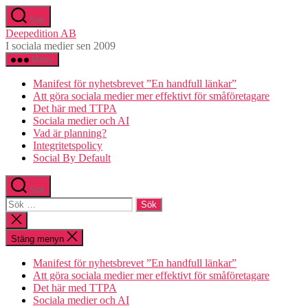
Hoppa
Sök
till
Deepedition AB
innehåll
I sociala medier sen 2009
Meny
Manifest för nyhetsbrevet ”En handfull länkar”
Att göra sociala medier mer effektivt för småföretagare
Det här med TTPA
Sociala medier och AI
Vad är planning?
Integritetspolicy
Social By Default
Sök
Sök
efter:
Stäng
sökningen
Stäng menyn
Manifest för nyhetsbrevet ”En handfull länkar”
Att göra sociala medier mer effektivt för småföretagare
Det här med TTPA
Sociala medier och AI