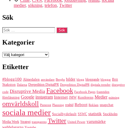
Chile
,
CNN
,
Facebook
,
jordbävning
,
realtid
,
sociala
medier
,
sökning
,
telefon
,
Twitter
Sök
Sök
efter:
Kategorier
Kategorier
Etiketter
#blogg100
bilder
Almedalen
bloggande
Brit
Berghs
blogg
bloggar
användare
Stakston
Deepedition DigitalPR
Dalarna
Deepedition DigitalPR
digitala trender
disruptive
Facebook
Disruptive Media
code
Facebook Pages
framtiden
Google
instagram
Medier
Internet
föreläsning
Konferens
JMW
mätning
omvärldskoll
Reboot
realtid
snapchat
Pinterest
Reklam
Planning
sociala medier
statistik
Socialbydefault
SSWC
Stockholm
Twitter
varumärke
Media Week
Strategi
transparens
United Power
webbdagarna
Youtube