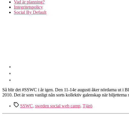
Vad är planning?
Integritetspolicy
Social By Default
Så blir det #SSWC i år igen. Den 11-14e augusti åker nördarna ut i Ble
2010. Det är som vanligt nån sorts kollektiv galenskap när biljetterna
Etiketter
SSWC
,
sweden social web camp
,
Tjärö