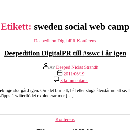
Etikett:
sweden social web camp
Kategorier
Deepedition DigitalPR
Konferens
Deepedition DigitalPR till #sswc i år igen
Inläggsförfattare
Av
Deeped Niclas Strandh
Inläggsdatum
2011/06/19
till
3 kommentarer
Deepedition
DigitalPR
kinge skärgård igen. Om det blir tält, båt eller stuga återstår nu att se
till
 släpps. Twitterflödet exploderar mer […]
#sswc
i
år
igen
Kategorier
Konferens