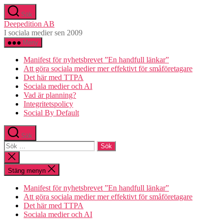
Hoppa
Sök
till
Deepedition AB
innehåll
I sociala medier sen 2009
Meny
Manifest för nyhetsbrevet ”En handfull länkar”
Att göra sociala medier mer effektivt för småföretagare
Det här med TTPA
Sociala medier och AI
Vad är planning?
Integritetspolicy
Social By Default
Sök
Sök
efter:
Stäng
sökningen
Stäng menyn
Manifest för nyhetsbrevet ”En handfull länkar”
Att göra sociala medier mer effektivt för småföretagare
Det här med TTPA
Sociala medier och AI