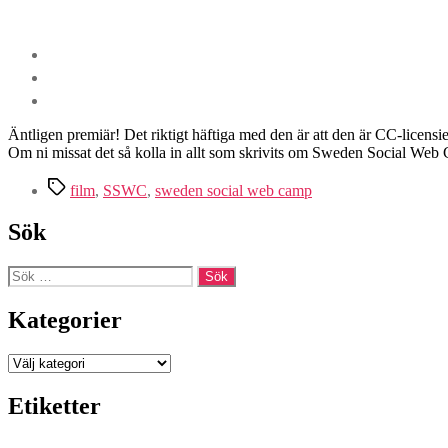
Äntligen premiär! Det riktigt häftiga med den är att den är CC-licensi
Om ni missat det så kolla in allt som skrivits om Sweden Social We
Etiketter
film
,
SSWC
,
sweden social web camp
Sök
Sök
efter:
Kategorier
Kategorier
Etiketter