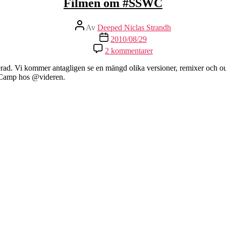
Filmen om #SSWC
Inläggsförfattare
Av
Deeped Niclas Strandh
Inläggsdatum
2010/08/29
till
2 kommentarer
Filmen
om
erad. Vi kommer antagligen se en mängd olika versioner, remixer och outta
#SSWC
b Camp hos @videren.