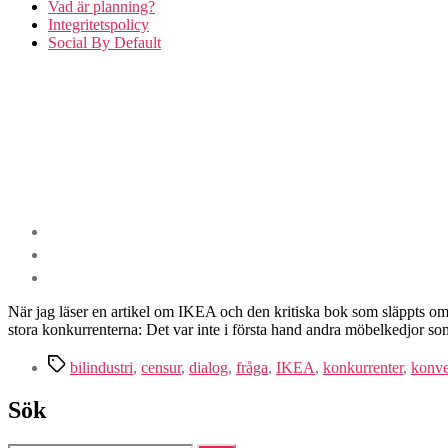
Vad är planning?
Integritetspolicy
Social By Default
När jag läser en artikel om IKEA och den kritiska bok som släppts om 
stora konkurrenterna: Det var inte i första hand andra möbelkedjor s
Etiketter
bilindustri
,
censur
,
dialog
,
fråga
,
IKEA
,
konkurrenter
,
konve
Sök