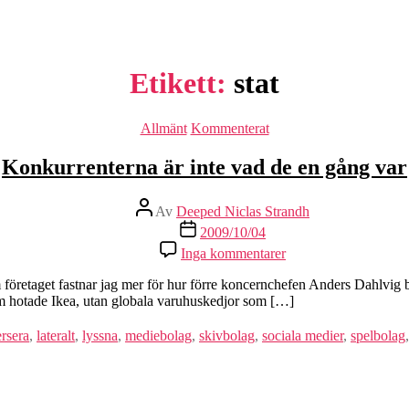
Etikett:
stat
Kategorier
Allmänt
Kommenterat
Konkurrenterna är inte vad de en gång var
Inläggsförfattare
Av
Deeped Niclas Strandh
Inläggsdatum
2009/10/04
till
Inga kommentarer
Konkurrenterna
är
företaget fastnar jag mer för hur förre koncernchefen Anders Dahlvig ber
inte
om hotade Ikea, utan globala varuhuskedjor som […]
vad
de
rsera
,
lateralt
,
lyssna
,
mediebolag
,
skivbolag
,
sociala medier
,
spelbolag
en
gång
var