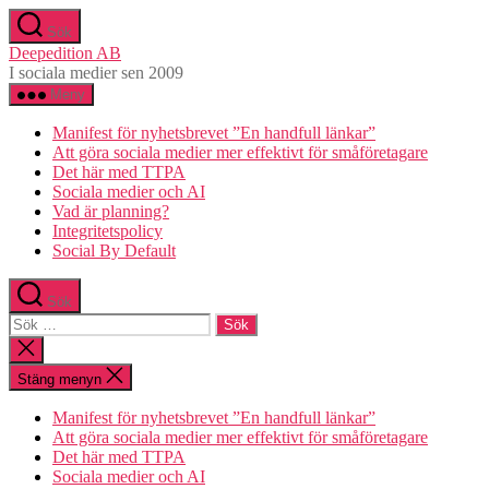
Hoppa
Sök
till
Deepedition AB
innehåll
I sociala medier sen 2009
Meny
Manifest för nyhetsbrevet ”En handfull länkar”
Att göra sociala medier mer effektivt för småföretagare
Det här med TTPA
Sociala medier och AI
Vad är planning?
Integritetspolicy
Social By Default
Sök
Sök
efter:
Stäng
sökningen
Stäng menyn
Manifest för nyhetsbrevet ”En handfull länkar”
Att göra sociala medier mer effektivt för småföretagare
Det här med TTPA
Sociala medier och AI