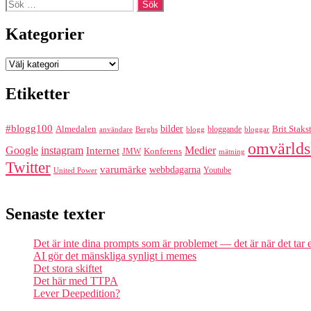
Sök
efter:
Kategorier
Kategorier
Etiketter
#blogg100
bilder
Almedalen
bloggande
Brit Staks
Berghs
blogg
bloggar
användare
omvärlds
Google
instagram
Medier
Internet
Konferens
JMW
mätning
Twitter
varumärke
webbdagarna
Youtube
United Power
Senaste texter
Det är inte dina prompts som är problemet — det är när det tar
AI gör det mänskliga synligt i memes
Det stora skiftet
Det här med TTPA
Lever Deepedition?