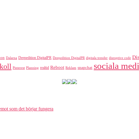
Di
ton
Deepedition DigitalPR
Dalarna
Deepedition DigitalPR
digitala trender
disruptive code
sociala medi
koll
Reboot
realtid
snapchat
Pinterest
Reklam
Planning
 emot som det börjar fungera