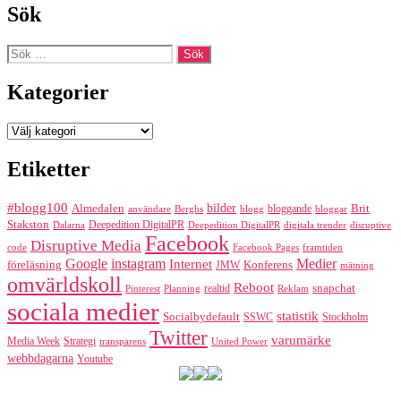
Sök
Sök
efter:
Kategorier
Kategorier
Etiketter
#blogg100
bilder
Almedalen
bloggande
Brit
Berghs
blogg
bloggar
användare
Stakston
Deepedition DigitalPR
Dalarna
Deepedition DigitalPR
digitala trender
disruptive
Facebook
Disruptive Media
code
Facebook Pages
framtiden
Google
instagram
Medier
Internet
föreläsning
Konferens
JMW
mätning
omvärldskoll
Reboot
realtid
snapchat
Pinterest
Reklam
Planning
sociala medier
statistik
Socialbydefault
SSWC
Stockholm
Twitter
varumärke
Media Week
Strategi
transparens
United Power
webbdagarna
Youtube