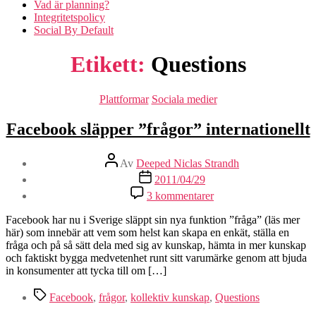
Vad är planning?
Integritetspolicy
Social By Default
Etikett:
Questions
Kategorier
Plattformar
Sociala medier
Facebook släpper ”frågor” internationellt
Inläggsförfattare
Av
Deeped Niclas Strandh
Inläggsdatum
2011/04/29
till
3 kommentarer
Facebook
släpper
Facebook har nu i Sverige släppt sin nya funktion ”fråga” (läs mer
”frågor”
här) som innebär att vem som helst kan skapa en enkät, ställa en
internationellt
fråga och på så sätt dela med sig av kunskap, hämta in mer kunskap
och faktiskt bygga medvetenhet runt sitt varumärke genom att bjuda
in konsumenter att tycka till om […]
Etiketter
Facebook
,
frågor
,
kollektiv kunskap
,
Questions