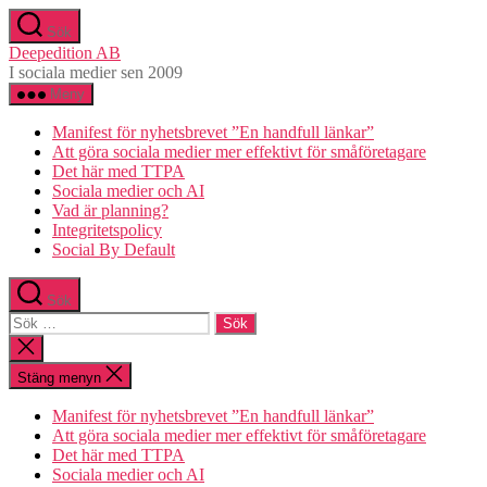
Hoppa
Sök
till
Deepedition AB
innehåll
I sociala medier sen 2009
Meny
Manifest för nyhetsbrevet ”En handfull länkar”
Att göra sociala medier mer effektivt för småföretagare
Det här med TTPA
Sociala medier och AI
Vad är planning?
Integritetspolicy
Social By Default
Sök
Sök
efter:
Stäng
sökningen
Stäng menyn
Manifest för nyhetsbrevet ”En handfull länkar”
Att göra sociala medier mer effektivt för småföretagare
Det här med TTPA
Sociala medier och AI