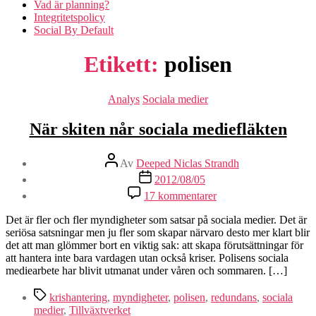
Vad är planning?
Integritetspolicy
Social By Default
Etikett:
polisen
Kategorier
Analys
Sociala medier
När skiten når sociala mediefläkten
Inläggsförfattare
Av
Deeped Niclas Strandh
Inläggsdatum
2012/08/05
till
17 kommentarer
När
skiten
Det är fler och fler myndigheter som satsar på sociala medier. Det är
når
seriösa satsningar men ju fler som skapar närvaro desto mer klart blir
sociala
det att man glömmer bort en viktig sak: att skapa förutsättningar för
mediefläkten
att hantera inte bara vardagen utan också kriser. Polisens sociala
mediearbete har blivit utmanat under våren och sommaren. […]
Etiketter
krishantering
,
myndigheter
,
polisen
,
redundans
,
sociala
medier
,
Tillväxtverket