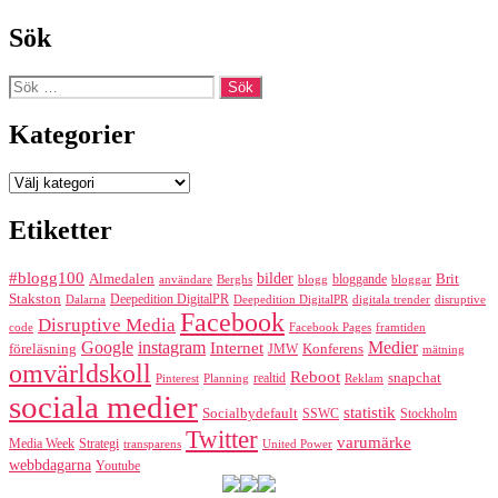
Sök
Sök
efter:
Kategorier
Kategorier
Etiketter
#blogg100
bilder
Almedalen
bloggande
Brit
Berghs
blogg
bloggar
användare
Stakston
Deepedition DigitalPR
Dalarna
Deepedition DigitalPR
digitala trender
disruptive
Facebook
Disruptive Media
code
Facebook Pages
framtiden
Google
instagram
Medier
Internet
föreläsning
Konferens
JMW
mätning
omvärldskoll
Reboot
realtid
snapchat
Pinterest
Reklam
Planning
sociala medier
statistik
Socialbydefault
SSWC
Stockholm
Twitter
varumärke
Media Week
Strategi
transparens
United Power
webbdagarna
Youtube