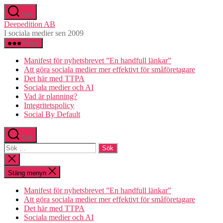
Hoppa
Sök
till
Deepedition AB
innehåll
I sociala medier sen 2009
Meny
Manifest för nyhetsbrevet ”En handfull länkar”
Att göra sociala medier mer effektivt för småföretagare
Det här med TTPA
Sociala medier och AI
Vad är planning?
Integritetspolicy
Social By Default
Sök
Sök
efter:
Stäng
sökningen
Stäng menyn
Manifest för nyhetsbrevet ”En handfull länkar”
Att göra sociala medier mer effektivt för småföretagare
Det här med TTPA
Sociala medier och AI