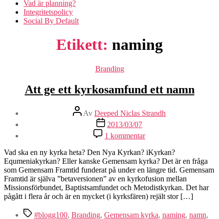
Vad är planning?
Integritetspolicy
Social By Default
Etikett:
naming
Kategorier
Branding
Att ge ett kyrkosamfund ett namn
Inläggsförfattare
Av
Deeped Niclas Strandh
Inläggsdatum
2013/03/07
till
1 kommentar
Att
ge
Vad ska en ny kyrka heta? Den Nya Kyrkan? iKyrkan?
ett
Equmeniakyrkan? Eller kanske Gemensam kyrka? Det är en fråga
kyrkosamfund
som Gemensam Framtid funderat på under en längre tid. Gemensam
ett
Framtid är själva ”betaversionen” av en kyrkofusion mellan
namn
Missionsförbundet, Baptistsamfundet och Metodistkyrkan. Det har
pågått i flera år och är en mycket (i kyrksfären) rejält stor […]
Etiketter
#blogg100
,
Branding
,
Gemensam kyrka
,
naming
,
namn
,