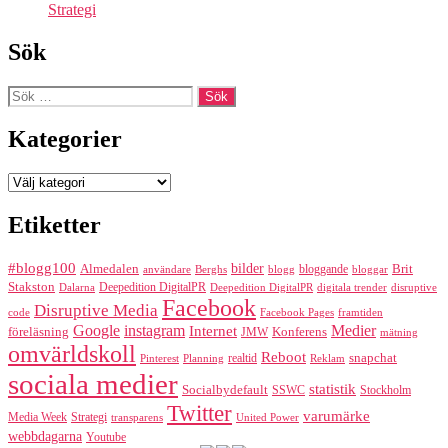
Strategi
Sök
Sök
efter:
Kategorier
Kategorier
Etiketter
#blogg100
bilder
Almedalen
bloggande
Brit
Berghs
blogg
bloggar
användare
Stakston
Deepedition DigitalPR
Dalarna
Deepedition DigitalPR
digitala trender
disruptive
Facebook
Disruptive Media
code
Facebook Pages
framtiden
Google
instagram
Medier
Internet
föreläsning
Konferens
JMW
mätning
omvärldskoll
Reboot
realtid
snapchat
Pinterest
Reklam
Planning
sociala medier
statistik
Socialbydefault
SSWC
Stockholm
Twitter
varumärke
Media Week
Strategi
transparens
United Power
webbdagarna
Youtube