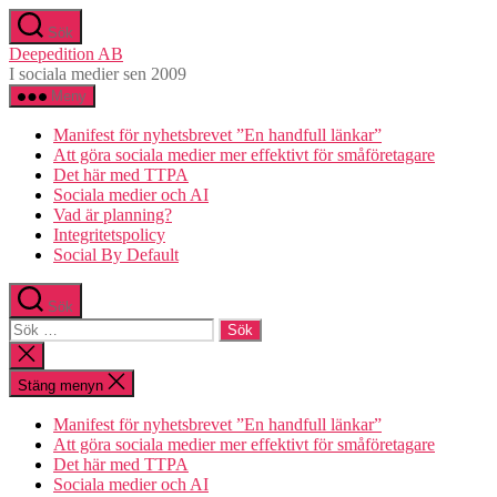
Hoppa
Sök
till
Deepedition AB
innehåll
I sociala medier sen 2009
Meny
Manifest för nyhetsbrevet ”En handfull länkar”
Att göra sociala medier mer effektivt för småföretagare
Det här med TTPA
Sociala medier och AI
Vad är planning?
Integritetspolicy
Social By Default
Sök
Sök
efter:
Stäng
sökningen
Stäng menyn
Manifest för nyhetsbrevet ”En handfull länkar”
Att göra sociala medier mer effektivt för småföretagare
Det här med TTPA
Sociala medier och AI