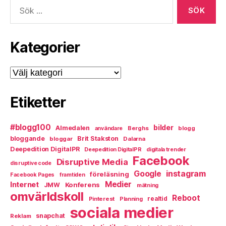
Sök
efter:
Kategorier
Kategorier
Etiketter
#blogg100
bilder
Almedalen
Berghs
blogg
användare
bloggande
Brit Stakston
bloggar
Dalarna
Deepedition DigitalPR
Deepedition DigitalPR
digitala trender
Facebook
Disruptive Media
disruptive code
instagram
Google
föreläsning
Facebook Pages
framtiden
Medier
Internet
Konferens
JMW
mätning
omvärldskoll
Reboot
Pinterest
realtid
Planning
sociala medier
snapchat
Reklam