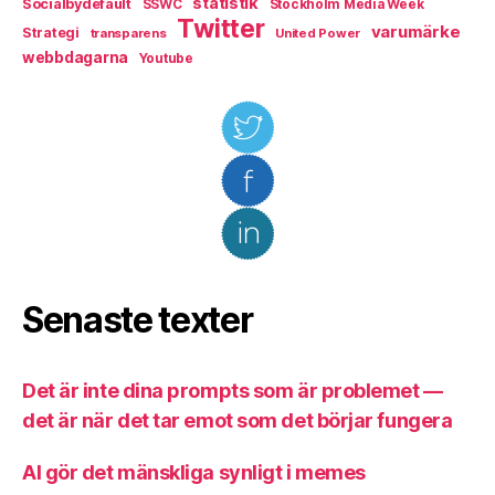
statistik
Socialbydefault
SSWC
Stockholm Media Week
Twitter
varumärke
Strategi
transparens
United Power
webbdagarna
Youtube
Senaste texter
Det är inte dina prompts som är problemet —
det är när det tar emot som det börjar fungera
AI gör det mänskliga synligt i memes