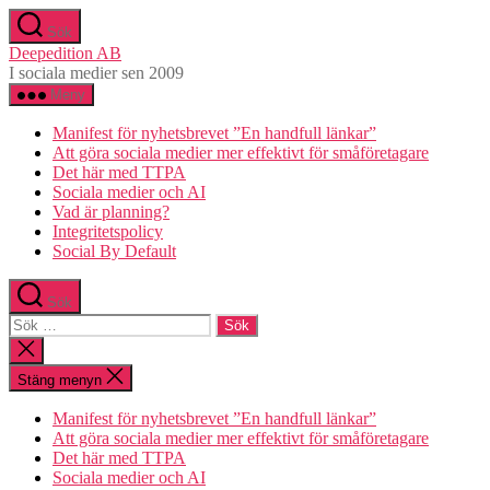
Hoppa
Sök
till
Deepedition AB
innehåll
I sociala medier sen 2009
Meny
Manifest för nyhetsbrevet ”En handfull länkar”
Att göra sociala medier mer effektivt för småföretagare
Det här med TTPA
Sociala medier och AI
Vad är planning?
Integritetspolicy
Social By Default
Sök
Sök
efter:
Stäng
sökningen
Stäng menyn
Manifest för nyhetsbrevet ”En handfull länkar”
Att göra sociala medier mer effektivt för småföretagare
Det här med TTPA
Sociala medier och AI