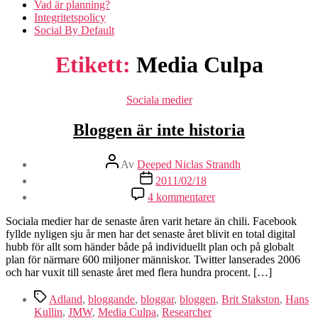
Vad är planning?
Integritetspolicy
Social By Default
Etikett:
Media Culpa
Kategorier
Sociala medier
Bloggen är inte historia
Inläggsförfattare
Av
Deeped Niclas Strandh
Inläggsdatum
2011/02/18
till
4 kommentarer
Bloggen
är
Sociala medier har de senaste åren varit hetare än chili. Facebook
inte
fyllde nyligen sju år men har det senaste året blivit en total digital
historia
hubb för allt som händer både på individuellt plan och på globalt
plan för närmare 600 miljoner människor. Twitter lanserades 2006
och har vuxit till senaste året med flera hundra procent. […]
Etiketter
Adland
,
bloggande
,
bloggar
,
bloggen
,
Brit Stakston
,
Hans
Kullin
,
JMW
,
Media Culpa
,
Researcher