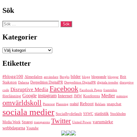
Sök
Sök
efter:
Kategorier
Kategorier
Etiketter
#blogg100
bilder
Almedalen
bloggande
Brit
Berghs
blogg
bloggar
användare
Stakston
Deepedition DigitalPR
Dalarna
Deepedition DigitalPR
digitala trender
disruptive
Facebook
Disruptive Media
code
Facebook Pages
framtiden
Google
instagram
Medier
Internet
föreläsning
Konferens
JMW
mätning
omvärldskoll
Reboot
realtid
snapchat
Pinterest
Reklam
Planning
sociala medier
statistik
Socialbydefault
SSWC
Stockholm
Twitter
varumärke
Media Week
Strategi
transparens
United Power
webbdagarna
Youtube