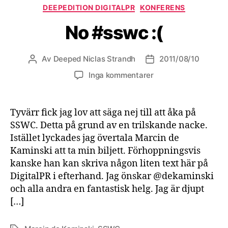
Kategorier
DEEPEDITION DIGITALPR
KONFERENS
No #sswc :(
Av
Deeped Niclas Strandh
2011/08/10
Inläggsförfattare
Inläggsdatum
Inga kommentarer
Tyvärr fick jag lov att säga nej till att åka på
SSWC. Detta på grund av en trilskande nacke.
Istället lyckades jag övertala Marcin de
Kaminski att ta min biljett. Förhoppningsvis
kanske han kan skriva någon liten text här på
DigitalPR i efterhand. Jag önskar @dekaminski
och alla andra en fantastisk helg. Jag är djupt
[…]