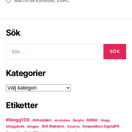
Marcin de Kaminski
,
SSWC
Etiketter
Sök
Sök
efter:
Kategorier
Kategorier
Etiketter
#blogg100
bilder
Almedalen
Berghs
blogg
användare
bloggande
Brit Stakston
Deepedition DigitalPR
bloggar
Dalarna