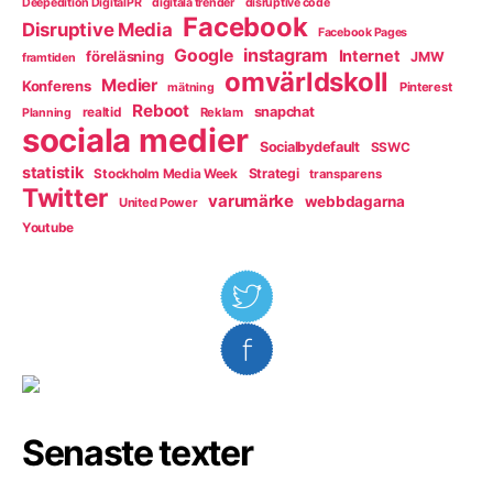
Deepedition DigitalPR
digitala trender
disruptive code
Facebook
Disruptive Media
Facebook Pages
instagram
Google
Internet
föreläsning
JMW
framtiden
omvärldskoll
Medier
Konferens
Pinterest
mätning
Reboot
snapchat
realtid
Reklam
Planning
sociala medier
Socialbydefault
SSWC
statistik
Strategi
Stockholm Media Week
transparens
Twitter
varumärke
webbdagarna
United Power
Youtube
Senaste texter