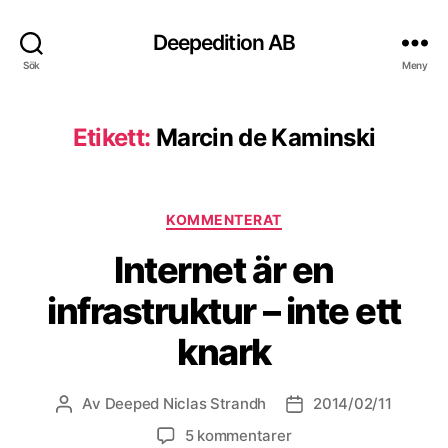
Deepedition AB
Sök
Meny
Etikett:
Marcin de Kaminski
Kategorier
KOMMENTERAT
Internet är en
infrastruktur – inte ett
knark
Av
Deeped Niclas Strandh
2014/02/11
Inläggsförfattare
Inläggsdatum
5 kommentarer