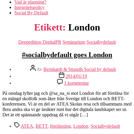
Vad är planning?
Integritetspolicy
Social By Default
Etikett:
London
Kategorier
Deepedition DigitalPR
Seminarium
Socialbydefault
#socialbydefault goes London
Inläggsförfattare
Av
Bernhardt & Strandh Social by default
Inläggsdatum
2014/01/19
till
1 kommentar
#socialbydefault
goes
På onsdag lyfter jag och @sa_na_si mot London för att föreläsa för
London
en mängd skolfolk som åker från Sverige till London och BETT-
konferensen. Vi är en del av ATEA Skolas resa och tillsammans med
flera andra ska vi ge insikter runt hur det digitala landskapet ser ut.
Det är ett spännande uppdrag då vi utgår […]
Etiketter
ATEA
,
BETT
,
föreläsning
,
London
,
Socialbydefault