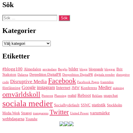
Sök
Sök
efter:
Kategorier
Kategorier
Etiketter
#blogg100
bilder
Almedalen
bloggande
Brit
Berghs
blogg
bloggar
användare
Stakston
Deepedition DigitalPR
Dalarna
Deepedition DigitalPR
digitala trender
disruptive
Facebook
Disruptive Media
code
Facebook Pages
framtiden
Google
instagram
Medier
Internet
föreläsning
Konferens
JMW
mätning
omvärldskoll
Reboot
realtid
snapchat
Pinterest
Reklam
Planning
sociala medier
statistik
Socialbydefault
SSWC
Stockholm
Twitter
varumärke
Media Week
Strategi
transparens
United Power
webbdagarna
Youtube