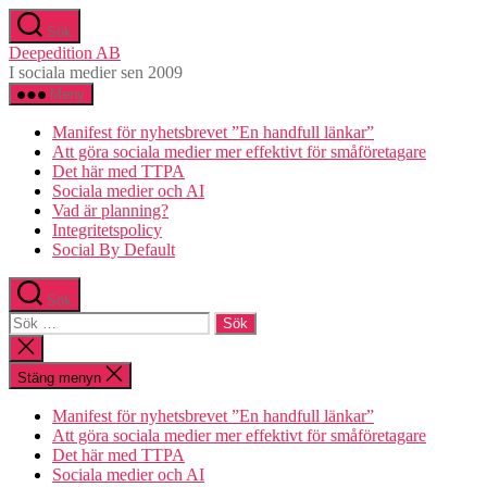
Hoppa
Sök
till
Deepedition AB
innehåll
I sociala medier sen 2009
Meny
Manifest för nyhetsbrevet ”En handfull länkar”
Att göra sociala medier mer effektivt för småföretagare
Det här med TTPA
Sociala medier och AI
Vad är planning?
Integritetspolicy
Social By Default
Sök
Sök
efter:
Stäng
sökningen
Stäng menyn
Manifest för nyhetsbrevet ”En handfull länkar”
Att göra sociala medier mer effektivt för småföretagare
Det här med TTPA
Sociala medier och AI