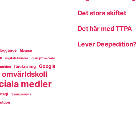
Det stora skiftet
Det här med TTPA
Lever Deepedition?
loggande
bloggar
PR
digitala trender
disruptive code
Google
föreläsning
amtiden
omvärldskoll
ciala medier
ategi
transparens
utube