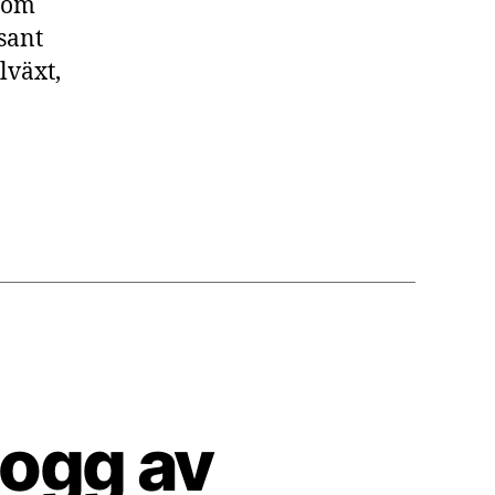
n om
andra
sant
värden
lväxt,
logg av