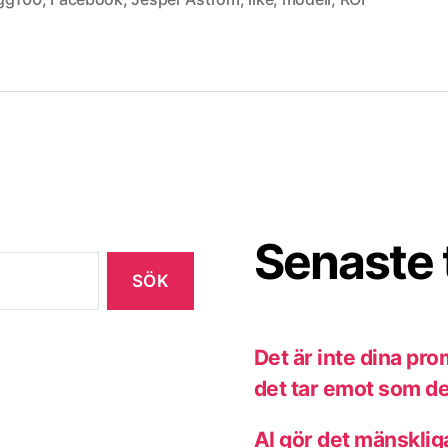
Senaste 
Det är inte dina pr
det tar emot som de
AI gör det mänsklig