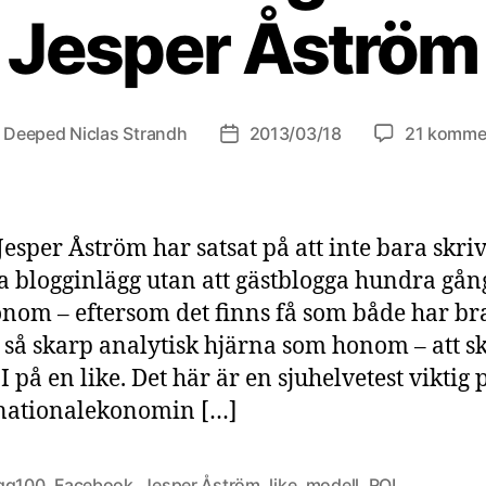
Jesper Åström
v
Deeped Niclas Strandh
2013/03/18
21 komme
gsförfattare
Inläggsdatum
 Jesper Åström har satsat på att inte bara skri
 blogginlägg utan att gästblogga hundra gång
nom – eftersom det finns få som både har br
 så skarp analytisk hjärna som honom – att s
 på en like. Det här är en sjuhelvetest viktig 
nationalekonomin […]
gg100
,
Facebook
,
Jesper Åström
,
like
,
modell
,
ROI