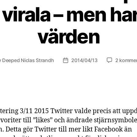
e virala – men ha
värden
v
Deeped Niclas Strandh
2014/04/13
2 kommen
ggsförfattare
Inläggsdatum
ering 3/11 2015 Twitter valde precis att upp
avoriter till ”likes” och ändrade stjärnsymbole
n. Detta gör Twitter till mer likt Facebook än