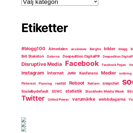
Kategorier
Etiketter
#blogg100
bilder
Almedalen
b
Berghs
blogg
användare
Brit Stakston
Deepedition DigitalPR
Dalarna
Deepedition Digital
Facebook
Disruptive Media
Facebook Pages
fr
instagram
Medier
Internet
Konferens
JMW
mätning
so
Reboot
snapchat
Pinterest
realtid
Reklam
Planning
statistik
Socialbydefault
Str
SSWC
Stockholm Media Week
Twitter
varumärke
webbdagarna
United Power
Yo