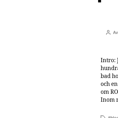
A
Inläg
Intro:
hundra
bad ho
och en
om ROI
Inom 
#blo