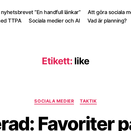
 nyhetsbrevet ”En handfull länkar”
Att göra sociala 
med TTPA
Sociala medier och AI
Vad är planning?
Etikett:
like
Kategorier
SOCIALA MEDIER
TAKTIK
ad: Favoriter p