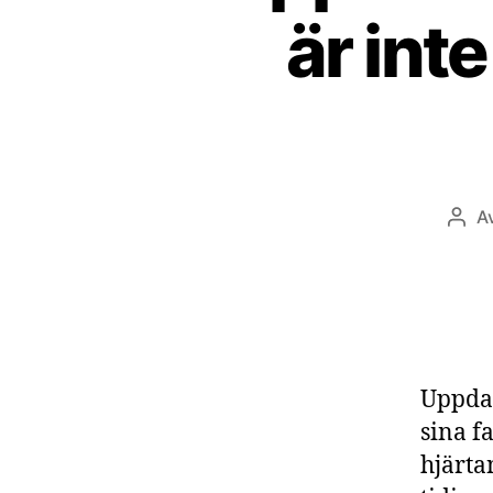
är int
A
Inlä
Uppdat
sina f
hjärta