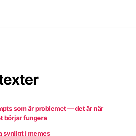
texter
ompts som är problemet — det är när
t börjar fungera
a synligt i memes