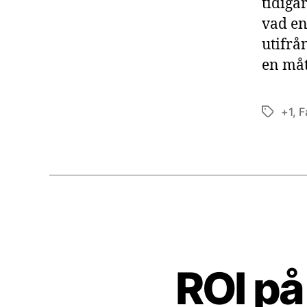
tidiga
vad en
utifrå
en måt
+1
,
F
Etiketter
ROI på