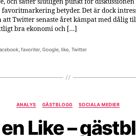
re, och sätter slutligen punkt för diskussione
 favoritmarkering betyder. Det är dock intres
n att Twitter senaste året kämpat med dålig til
tligt bra ekonomi och […]
acebook
,
favoriter
,
Google
,
like
,
Twitter
Kategorier
ANALYS
GÄSTBLOGG
SOCIALA MEDIER
 en Like – gästb