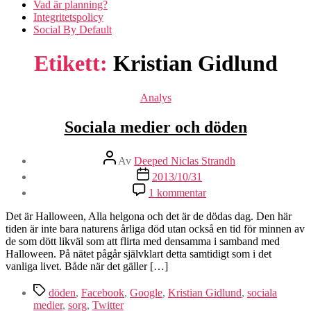
Vad är planning?
Integritetspolicy
Social By Default
Etikett:
Kristian Gidlund
Kategorier
Analys
Sociala medier och döden
Inläggsförfattare
Av
Deeped Niclas Strandh
Inläggsdatum
2013/10/31
till
1 kommentar
Sociala
medier
Det är Halloween, Alla helgona och det är de dödas dag. Den här
och
tiden är inte bara naturens årliga död utan också en tid för minnen av
döden
de som dött likväl som att flirta med densamma i samband med
Halloween. På nätet pågår självklart detta samtidigt som i det
vanliga livet. Både när det gäller […]
Etiketter
döden
,
Facebook
,
Google
,
Kristian Gidlund
,
sociala
medier
,
sorg
,
Twitter