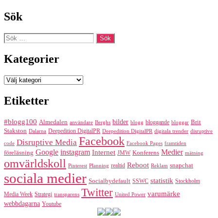
Sök
Sök
efter:
Kategorier
Kategorier
Etiketter
#blogg100
bilder
Almedalen
bloggande
Brit
Berghs
blogg
bloggar
användare
Stakston
Deepedition DigitalPR
Dalarna
Deepedition DigitalPR
digitala trender
disruptive
Facebook
Disruptive Media
code
Facebook Pages
framtiden
Google
instagram
Medier
Internet
föreläsning
Konferens
JMW
mätning
omvärldskoll
Reboot
realtid
snapchat
Pinterest
Reklam
Planning
sociala medier
statistik
Socialbydefault
SSWC
Stockholm
Twitter
varumärke
Media Week
Strategi
transparens
United Power
webbdagarna
Youtube