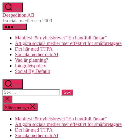
Hoppa
Sök
till
Deepedition AB
innehåll
I sociala medier sen 2009
Meny
Manifest för nyhetsbrevet ”En handfull länkar”
Att göra sociala medier mer effektivt för småföretagare
Det här med TTPA
Sociala medier och AI
Vad är planning?
Integritetspolicy
Social By Default
Sök
Sök
efter:
Stäng
sökningen
Stäng menyn
Manifest för nyhetsbrevet ”En handfull länkar”
Att göra sociala medier mer effektivt för småföretagare
Det här med TTPA
Sociala medier och AI