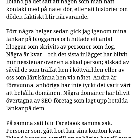
Ibland på det sätt att någon som man haft
kontakt med på nätet dör, eller att historier om
döden faktiskt blir närvarande.
Förr några helger sedan gick jag igenom mina
länkar på bloggarna och hittade ett antal
bloggar som skrivits av personer som dog.
Några är kvar – och det sista inlägget har blivit
minnesstenar över en älskad person; älskad av
såväl de som träffat hen i köttvärlden eller av
oss som lärt känna hen via nätet. Andra är
försvunna, anhöriga har inte tyckt det varit värt
att behålla domänen. Några domäner har blivit
övertagna av SEO-företag som lagt upp betalda
länkar på dem.
På samma sätt blir Facebook samma sak.
Personer som gått bort har sina konton kvar.