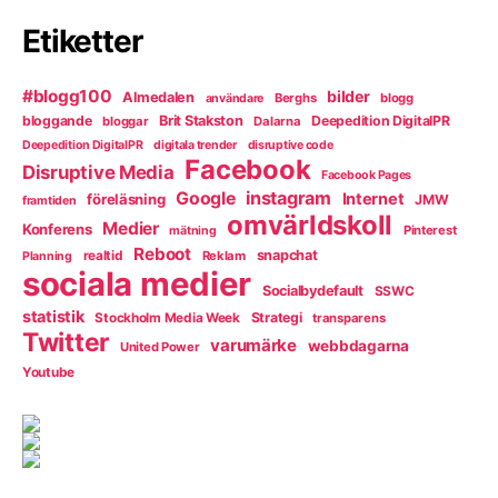
Etiketter
#blogg100
bilder
Almedalen
Berghs
blogg
användare
bloggande
Brit Stakston
Deepedition DigitalPR
bloggar
Dalarna
Deepedition DigitalPR
digitala trender
disruptive code
Facebook
Disruptive Media
Facebook Pages
instagram
Google
Internet
föreläsning
JMW
framtiden
omvärldskoll
Medier
Konferens
Pinterest
mätning
Reboot
snapchat
realtid
Reklam
Planning
sociala medier
Socialbydefault
SSWC
statistik
Strategi
Stockholm Media Week
transparens
Twitter
varumärke
webbdagarna
United Power
Youtube