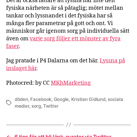
Det är också lättare att lyssna när inte den
fysiska närheten är så påtaglig; mötet mellan
tankar och lyssnandet i det fysiska har så
många fler parametrar på gott och ont. Vi
människor går igenom sorg på individuella sätt
även om
varje sorg följer ett mönster av fyra
faser
.
Jag pratade i P4 Dalarna om det här.
Lyssna på
inslaget här
.
Photocred: by CC
MKhMarketing
döden
,
Facebook
,
Google
,
Kristian Gidlund
,
sociala
Etiketter
medier
,
sorg
,
Twitter
←
6 tips för att bli länk-curator via Twitter