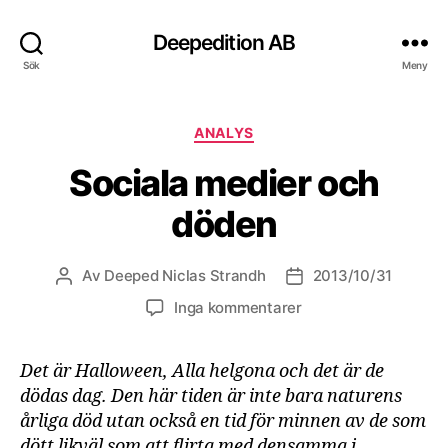
Deepedition AB
Sök
Meny
Kategorier
ANALYS
Sociala medier och
döden
Av
Deeped Niclas Strandh
2013/10/31
Inläggsförfattare
Inläggsdatum
Inga kommentarer
Det är Halloween, Alla helgona och det är de
dödas dag. Den här tiden är inte bara naturens
årliga död utan också en tid för minnen av de som
dött likväl som att flirta med densamma i