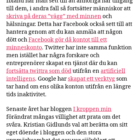
Ibland har man sett till att anhöriga har tillgång
till dem, i andra fall så fortsätter människor att
skriva på deras ”vägg” med minnen
och
hälsningar. Detta har Facebook också sett till att
hantera genom att du kan anmäla att någon
dött och
Facebook gör då kontot till ett
minneskonto
. Twitter har inte samma funktion
men istället har några forskare och
entreprenörer skapat en tjänst där du kan
fortsätta twittra som död
utifrån en
artificiell
intelligens
. Google har
skapat ett verktyg
som
tar hand om ens olika konton utifrån en längre
tids inaktivitet.
Senaste året har bloggen
I kroppen min
förändrat mångas villighet att prata om det
svåra. Kristian Gidlunds val att berätta om sitt
eget döende i bloggen och den stora