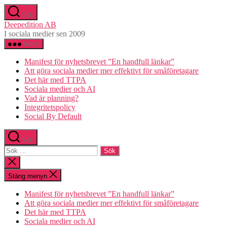
Hoppa
Sök
till
Deepedition AB
innehåll
I sociala medier sen 2009
Meny
Manifest för nyhetsbrevet ”En handfull länkar”
Att göra sociala medier mer effektivt för småföretagare
Det här med TTPA
Sociala medier och AI
Vad är planning?
Integritetspolicy
Social By Default
Sök
Sök
efter:
Stäng
sökningen
Stäng menyn
Manifest för nyhetsbrevet ”En handfull länkar”
Att göra sociala medier mer effektivt för småföretagare
Det här med TTPA
Sociala medier och AI