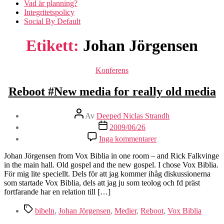
Vad är planning?
Integritetspolicy
Social By Default
Etikett:
Johan Jörgensen
Kategorier
Konferens
Reboot #New media for really old media
Inläggsförfattare
Av
Deeped Niclas Strandh
Inläggsdatum
2009/06/26
till
Inga kommentarer
Reboot
#New
Johan Jörgensen from Vox Biblia in one room – and Rick Falkvinge
media
in the main hall. Old gospel and the new gospel. I chose Vox Biblia.
for
För mig lite speciellt. Dels för att jag kommer ihåg diskussionerna
really
som startade Vox Biblia, dels att jag ju som teolog och fd präst
old
fortfarande har en relation till […]
media
Etiketter
bibeln
,
Johan Jörgensen
,
Medier
,
Reboot
,
Vox Biblia