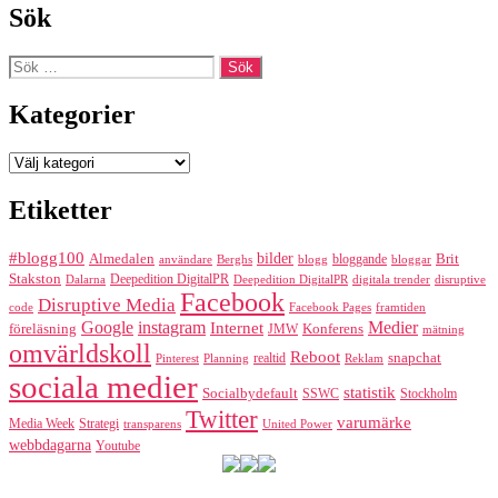
Sök
Sök
efter:
Kategorier
Kategorier
Etiketter
#blogg100
bilder
Almedalen
bloggande
Brit
Berghs
blogg
bloggar
användare
Stakston
Deepedition DigitalPR
Dalarna
Deepedition DigitalPR
digitala trender
disruptive
Facebook
Disruptive Media
code
Facebook Pages
framtiden
Google
instagram
Medier
Internet
föreläsning
Konferens
JMW
mätning
omvärldskoll
Reboot
realtid
snapchat
Pinterest
Reklam
Planning
sociala medier
statistik
Socialbydefault
SSWC
Stockholm
Twitter
varumärke
Media Week
Strategi
transparens
United Power
webbdagarna
Youtube