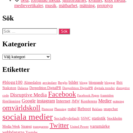
beta
,
förtjänad media
,
jämförbarhet
,
kvalitet
,
köpt media
,
som
medievertikaler
,
musik
,
mätbarhet
,
mätning
,
prototyp
en
sådan
Sök
Sök
efter:
Kategorier
Kategorier
Etiketter
#blogg100
bilder
Almedalen
bloggande
Brit
Berghs
blogg
bloggar
användare
Stakston
Deepedition DigitalPR
Dalarna
Deepedition DigitalPR
digitala trender
disruptive
Facebook
Disruptive Media
code
Facebook Pages
framtiden
Google
instagram
Medier
Internet
föreläsning
Konferens
JMW
mätning
omvärldskoll
Reboot
realtid
snapchat
Pinterest
Reklam
Planning
sociala medier
statistik
Socialbydefault
SSWC
Stockholm
Twitter
varumärke
Media Week
Strategi
transparens
United Power
webbdagarna
Youtube