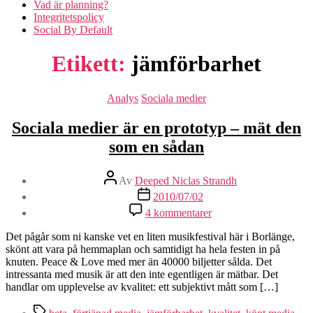
Vad är planning?
Integritetspolicy
Social By Default
Etikett:
jämförbarhet
Kategorier
Analys
Sociala medier
Sociala medier är en prototyp – mät den
som en sådan
Inläggsförfattare
Av
Deeped Niclas Strandh
Inläggsdatum
2010/07/02
till
4 kommentarer
Sociala
medier
Det pågår som ni kanske vet en liten musikfestival här i Borlänge,
är
skönt att vara på hemmaplan och samtidigt ha hela festen in på
en
knuten. Peace & Love med mer än 40000 biljetter sålda. Det
prototyp
intressanta med musik är att den inte egentligen är mätbar. Det
–
handlar om upplevelse av kvalitet: ett subjektivt mått som […]
mät
den
Etiketter