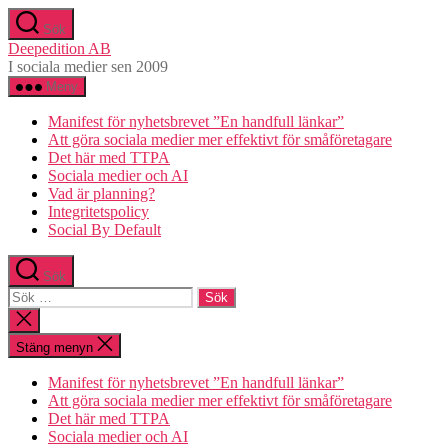
Hoppa
Sök
till
Deepedition AB
innehåll
I sociala medier sen 2009
Meny
Manifest för nyhetsbrevet ”En handfull länkar”
Att göra sociala medier mer effektivt för småföretagare
Det här med TTPA
Sociala medier och AI
Vad är planning?
Integritetspolicy
Social By Default
Sök
Sök
efter:
Stäng
sökningen
Stäng menyn
Manifest för nyhetsbrevet ”En handfull länkar”
Att göra sociala medier mer effektivt för småföretagare
Det här med TTPA
Sociala medier och AI