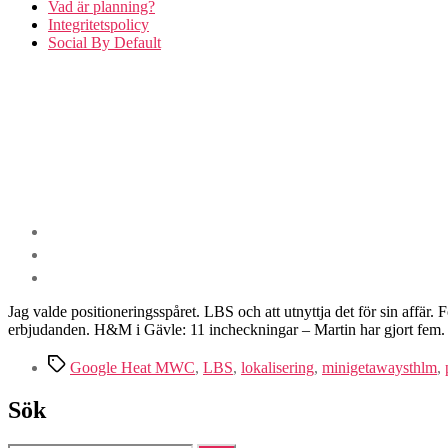
Vad är planning?
Integritetspolicy
Social By Default
Jag valde positioneringsspåret. LBS och att utnyttja det för sin affär
erbjudanden. H&M i Gävle: 11 incheckningar – Martin har gjort fem. U
Etiketter
Google Heat MWC
,
LBS
,
lokalisering
,
minigetawaysthlm
,
Sök