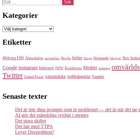
Sök
efter:
Kategorier
Kategorier
Etiketter
#blogg100
bilder
Almedalen
bloggande
Brit Staks
Berghs
blogg
bloggar
användare
omvärlds
Google
instagram
Medier
Internet
Konferens
JMW
mätning
Twitter
varumärke
webbdagarna
Youtube
United Power
Senaste texter
Det är inte dina prompts som är problemet — det är när det tar
AI gör det mänskliga synligt i memes
Det stora skiftet
Det här med TTPA
Lever Deepedition?