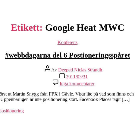
Etikett:
Google Heat MWC
Kategorier
Konferens
#webbdagarna del 6 Postioneringsspåret
Inläggsförfattare
Av
Deeped Niclas Strandh
Inläggsdatum
2011/03/31
till
Inga kommentarer
#webbdagarna
del
. Först ut Martin Snygg från FPX i Gävle. Visar lite på vad som finns oc
6
ppenbarligen är inte positionering stort. Facebook Places tagit […]
Postioneringsspåret
positionering