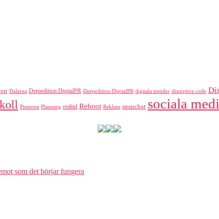
Di
ton
Deepedition DigitalPR
Dalarna
Deepedition DigitalPR
digitala trender
disruptive code
sociala medi
koll
Reboot
realtid
snapchat
Pinterest
Reklam
Planning
 emot som det börjar fungera