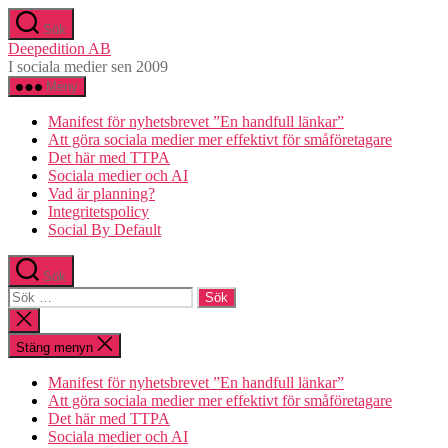
Hoppa
Sök
till
Deepedition AB
innehåll
I sociala medier sen 2009
Meny
Manifest för nyhetsbrevet ”En handfull länkar”
Att göra sociala medier mer effektivt för småföretagare
Det här med TTPA
Sociala medier och AI
Vad är planning?
Integritetspolicy
Social By Default
Sök
Sök
efter:
Stäng
sökningen
Stäng menyn
Manifest för nyhetsbrevet ”En handfull länkar”
Att göra sociala medier mer effektivt för småföretagare
Det här med TTPA
Sociala medier och AI