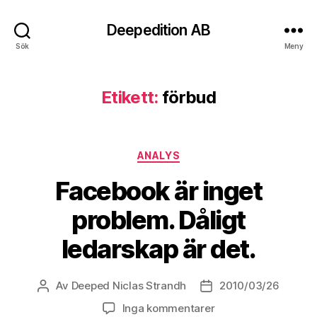
Deepedition AB
Sök
Meny
Etikett:
förbud
Kategorier
ANALYS
Facebook är inget
problem. Dåligt
ledarskap är det.
Av
Deeped Niclas Strandh
2010/03/26
Inläggsförfattare
Inläggsdatum
Inga kommentarer