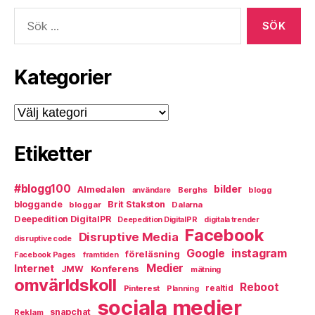
Sök
efter:
Kategorier
Kategorier
Etiketter
#blogg100
bilder
Almedalen
Berghs
blogg
användare
bloggande
Brit Stakston
bloggar
Dalarna
Deepedition DigitalPR
Deepedition DigitalPR
digitala trender
Facebook
Disruptive Media
disruptive code
instagram
Google
föreläsning
Facebook Pages
framtiden
Medier
Internet
Konferens
JMW
mätning
omvärldskoll
Reboot
Pinterest
realtid
Planning
sociala medier
snapchat
Reklam