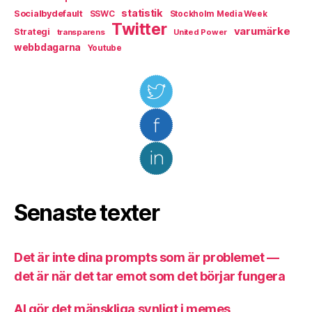
statistik
Socialbydefault
SSWC
Stockholm Media Week
Twitter
varumärke
Strategi
transparens
United Power
webbdagarna
Youtube
Senaste texter
Det är inte dina prompts som är problemet —
det är när det tar emot som det börjar fungera
AI gör det mänskliga synligt i memes