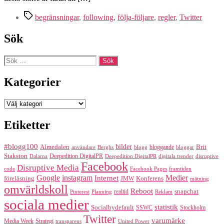
Etiketter
begränsningar
,
following
,
följa-följare
,
regler
,
Twitter
Sök
Sök
efter:
Kategorier
Kategorier
Etiketter
#blogg100
bilder
Almedalen
bloggande
Brit
Berghs
blogg
bloggar
användare
Stakston
Deepedition DigitalPR
Dalarna
Deepedition DigitalPR
digitala trender
disruptive
Facebook
Disruptive Media
code
Facebook Pages
framtiden
Google
instagram
Medier
Internet
föreläsning
Konferens
JMW
mätning
omvärldskoll
Reboot
realtid
snapchat
Pinterest
Reklam
Planning
sociala medier
statistik
Socialbydefault
SSWC
Stockholm
Twitter
varumärke
Media Week
Strategi
transparens
United Power