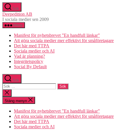
Hoppa
Sök
till
Deepedition AB
innehåll
I sociala medier sen 2009
Meny
Manifest för nyhetsbrevet ”En handfull länkar”
Att göra sociala medier mer effektivt för småföretagare
Det här med TTPA
Sociala medier och AI
Vad är planning?
Integritetspolicy
Social By Default
Sök
Sök
efter:
Stäng
sökningen
Stäng menyn
Manifest för nyhetsbrevet ”En handfull länkar”
Att göra sociala medier mer effektivt för småföretagare
Det här med TTPA
Sociala medier och AI