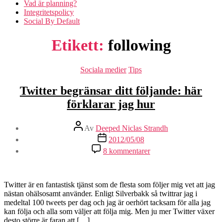
Vad är planning?
Integritetspolicy
Social By Default
Etikett:
following
Kategorier
Sociala medier
Tips
Twitter begränsar ditt följande: här
förklarar jag hur
Inläggsförfattare
Av
Deeped Niclas Strandh
Inläggsdatum
2012/05/08
till
8 kommentarer
Twitter
begränsar
ditt
följande:
Twitter är en fantastisk tjänst som de flesta som följer mig vet att jag
här
nästan ohälsosamt använder. Enligt Silverbakk så twittrar jag i
förklarar
medeltal 100 tweets per dag och jag är oerhört tacksam för alla jag
jag
kan följa och alla som väljer att följa mig. Men ju mer Twitter växer
hur
desto större är faran att […]