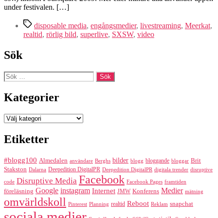
engångsmedier
under festivalen. […]
Etiketter
disposable media
,
engångsmedier
,
livestreaming
,
Meerkat
,
realtid
,
rörlig bild
,
superlive
,
SXSW
,
video
Sök
Sök
efter:
Kategorier
Kategorier
Etiketter
#blogg100
bilder
Almedalen
bloggande
Brit
Berghs
blogg
bloggar
användare
Stakston
Deepedition DigitalPR
Dalarna
Deepedition DigitalPR
digitala trender
disruptive
Facebook
Disruptive Media
code
Facebook Pages
framtiden
Google
instagram
Medier
Internet
föreläsning
Konferens
JMW
mätning
omvärldskoll
Reboot
realtid
snapchat
Pinterest
Reklam
Planning
sociala medier