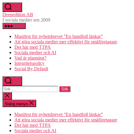
Hoppa
Sök
till
Deepedition AB
innehåll
I sociala medier sen 2009
Meny
Manifest för nyhetsbrevet ”En handfull länkar”
Att göra sociala medier mer effektivt för småföretagare
Det här med TTPA
Sociala medier och AI
Vad är planning?
Integritetspolicy
Social By Default
Sök
Sök
efter:
Stäng
sökningen
Stäng menyn
Manifest för nyhetsbrevet ”En handfull länkar”
Att göra sociala medier mer effektivt för småföretagare
Det här med TTPA
Sociala medier och AI