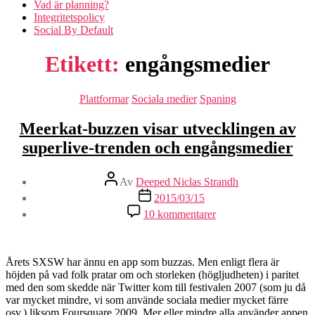
Vad är planning?
Integritetspolicy
Social By Default
Etikett:
engångsmedier
Kategorier
Plattformar
Sociala medier
Spaning
Meerkat-buzzen visar utvecklingen av
superlive-trenden och engångsmedier
Inläggsförfattare
Av
Deeped Niclas Strandh
Inläggsdatum
2015/03/15
till
10 kommentarer
Meerkat-
buzzen
visar
utvecklingen
Årets SXSW har ännu en app som buzzas. Men enligt flera är
av
höjden på vad folk pratar om och storleken (högljudheten) i paritet
superlive-
med den som skedde när Twitter kom till festivalen 2007 (som ju då
trenden
var mycket mindre, vi som använde sociala medier mycket färre
och
osv.) liksom Foursquare 2009. Mer eller mindre alla använder appen