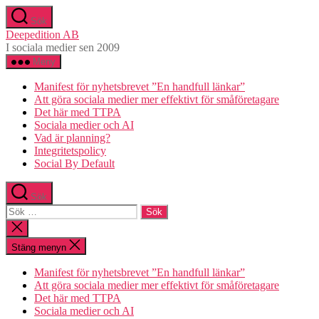
Hoppa
Sök
till
Deepedition AB
innehåll
I sociala medier sen 2009
Meny
Manifest för nyhetsbrevet ”En handfull länkar”
Att göra sociala medier mer effektivt för småföretagare
Det här med TTPA
Sociala medier och AI
Vad är planning?
Integritetspolicy
Social By Default
Sök
Sök
efter:
Stäng
sökningen
Stäng menyn
Manifest för nyhetsbrevet ”En handfull länkar”
Att göra sociala medier mer effektivt för småföretagare
Det här med TTPA
Sociala medier och AI