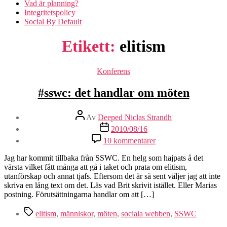
Vad är planning?
Integritetspolicy
Social By Default
Etikett:
elitism
Kategorier
Konferens
#sswc: det handlar om möten
Inläggsförfattare
Av
Deeped Niclas Strandh
Inläggsdatum
2010/08/16
till
10 kommentarer
#sswc:
det
Jag har kommit tillbaka från SSWC. En helg som hajpats å det
handlar
värsta vilket fått många att gå i taket och prata om elitism,
om
utanförskap och annat tjafs. Eftersom det är så sent väljer jag att inte
möten
skriva en lång text om det. Läs vad Brit skrivit istället. Eller Marias
postning. Förutsättningarna handlar om att […]
Etiketter
elitism
,
människor
,
möten
,
sociala webben
,
SSWC