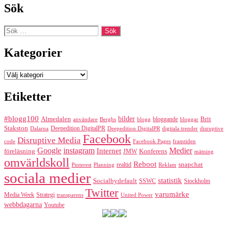
Sök
Sök
efter:
Kategorier
Kategorier
Etiketter
#blogg100
bilder
Almedalen
bloggande
Brit
Berghs
blogg
bloggar
användare
Stakston
Deepedition DigitalPR
Dalarna
Deepedition DigitalPR
digitala trender
disruptive
Facebook
Disruptive Media
code
Facebook Pages
framtiden
Google
instagram
Medier
Internet
föreläsning
Konferens
JMW
mätning
omvärldskoll
Reboot
realtid
snapchat
Pinterest
Reklam
Planning
sociala medier
statistik
Socialbydefault
SSWC
Stockholm
Twitter
varumärke
Media Week
Strategi
transparens
United Power
webbdagarna
Youtube