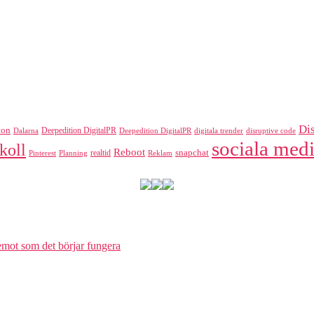
Di
ton
Deepedition DigitalPR
Dalarna
Deepedition DigitalPR
digitala trender
disruptive code
sociala medi
koll
Reboot
realtid
snapchat
Pinterest
Reklam
Planning
 emot som det börjar fungera