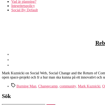
Vad är planning?
Integritetspolicy
Social By Default
Reb
Mark Kuznicki on Social Web, Social Change and the Return of Commun
open space-projekt och fr a hur man ska kunna på ett innovativt och 
Etiketter
Burning Man
,
Changecamp
,
community
,
Mark Kuznicki
,
O
Sök