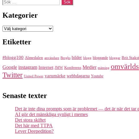
Sök
efter:
Kategorier
Kategorier
Etiketter
#blogg100
bilder
Almedalen
bloggande
Brit Staks
Berghs
blogg
bloggar
användare
omvärlds
Google
instagram
Medier
Internet
Konferens
JMW
mätning
Twitter
varumärke
webbdagarna
Youtube
United Power
Senaste texter
Det är inte dina prompts som är problemet — det är när det tar
AI gör det mänskliga synligt i memes
Det stora skiftet
Det här med TTPA
Lever Deepedition?