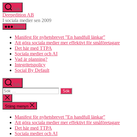
Hoppa
Sök
till
Deepedition AB
innehåll
I sociala medier sen 2009
Meny
Manifest för nyhetsbrevet ”En handfull länkar”
Att göra sociala medier mer effektivt för småföretagare
Det här med TTPA
Sociala medier och AI
Vad är planning?
Integritetspolicy
Social By Default
Sök
Sök
efter:
Stäng
sökningen
Stäng menyn
Manifest för nyhetsbrevet ”En handfull länkar”
Att göra sociala medier mer effektivt för småföretagare
Det här med TTPA
Sociala medier och AI