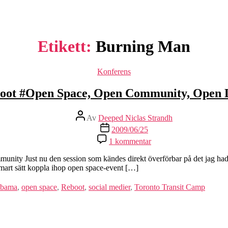
Etikett:
Burning Man
Kategorier
Konferens
oot #Open Space, Open Community, Open 
Inläggsförfattare
Av
Deeped Niclas Strandh
Inläggsdatum
2009/06/25
till
1 kommentar
Reboot
#Open
ity Just nu den session som kändes direkt överförbar på det jag hade 
Space,
smart sätt koppla ihop open space-event […]
Open
Community,
bama
,
open space
,
Reboot
,
social medier
,
Toronto Transit Camp
Open
Data