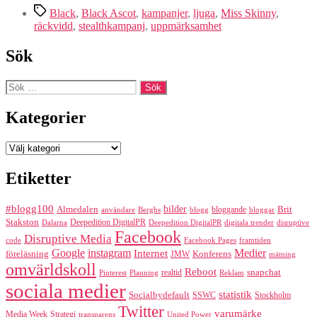
Etiketter
Black
,
Black Ascot
,
kampanjer
,
ljuga
,
Miss Skinny
,
räckvidd
,
stealthkampanj
,
uppmärksamhet
Sök
Sök
efter:
Kategorier
Kategorier
Etiketter
#blogg100
bilder
Almedalen
bloggande
Brit
Berghs
blogg
bloggar
användare
Stakston
Deepedition DigitalPR
Dalarna
Deepedition DigitalPR
digitala trender
disruptive
Facebook
Disruptive Media
code
Facebook Pages
framtiden
Google
instagram
Medier
Internet
föreläsning
Konferens
JMW
mätning
omvärldskoll
Reboot
realtid
snapchat
Pinterest
Reklam
Planning
sociala medier
statistik
Socialbydefault
SSWC
Stockholm
Twitter
varumärke
Media Week
Strategi
transparens
United Power