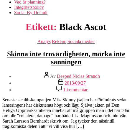
Vad är planning?
Integritetspolicy
Social By Default
Etikett:
Black Ascot
Kategorier
Analys
Reklam
Sociala medier
Skinna inte trovärdigheten, mörka inte
sanningen
Inläggsförfattare
Av
Deeped Niclas Strandh
Inläggsdatum
2013/09/27
till
1 kommentar
Skinna
inte
Senaste stealth-kampanjen Miss Skinny (sajten har förändrats sedan
trovärdigheten,
lanseringen) har diskuterats högt och lågt. Själva jakten på Den
mörka
Heliga Uppmärksamheten innebär att målgruppen man i det här talar
inte
om blir ”collateral damage” har både Lisa Magnusson och min vän
sanningen
Sarah Larsson Bernhardt skrivit om. Jag tycker den nästintill
tragikomiska delen i att ”vi vill visa hur […]