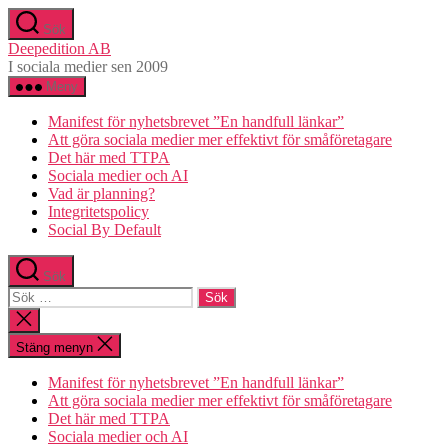
Hoppa
Sök
till
Deepedition AB
innehåll
I sociala medier sen 2009
Meny
Manifest för nyhetsbrevet ”En handfull länkar”
Att göra sociala medier mer effektivt för småföretagare
Det här med TTPA
Sociala medier och AI
Vad är planning?
Integritetspolicy
Social By Default
Sök
Sök
efter:
Stäng
sökningen
Stäng menyn
Manifest för nyhetsbrevet ”En handfull länkar”
Att göra sociala medier mer effektivt för småföretagare
Det här med TTPA
Sociala medier och AI