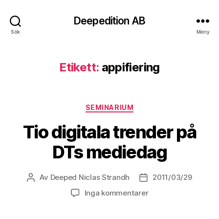
Deepedition AB
Sök
Meny
Etikett:
appifiering
Kategorier
SEMINARIUM
Tio digitala trender på
DTs mediedag
Av
Deeped Niclas Strandh
2011/03/29
Inläggsförfattare
Inläggsdatum
Inga kommentarer