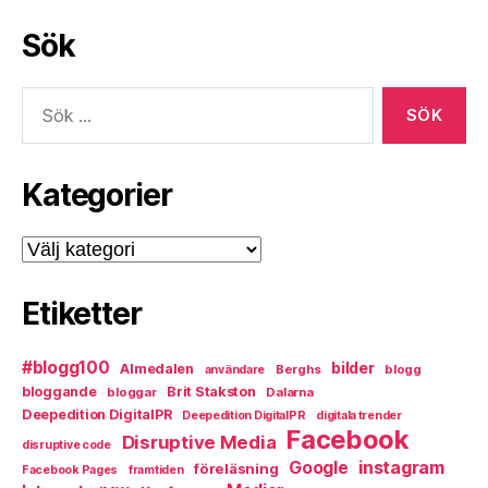
Sök
Sök
efter:
Kategorier
Kategorier
Etiketter
#blogg100
bilder
Almedalen
Berghs
blogg
användare
bloggande
Brit Stakston
bloggar
Dalarna
Deepedition DigitalPR
Deepedition DigitalPR
digitala trender
Facebook
Disruptive Media
disruptive code
instagram
Google
föreläsning
Facebook Pages
framtiden