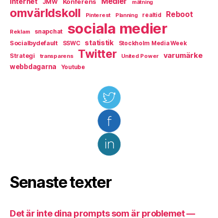
Medier
Internet
Konferens
JMW
mätning
omvärldskoll
Reboot
Pinterest
realtid
Planning
sociala medier
snapchat
Reklam
statistik
Socialbydefault
SSWC
Stockholm Media Week
Twitter
varumärke
Strategi
transparens
United Power
webbdagarna
Youtube
Senaste texter
Det är inte dina prompts som är problemet —