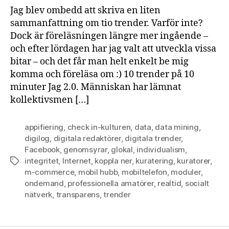
Jag blev ombedd att skriva en liten
sammanfattning om tio trender. Varför inte?
Dock är föreläsningen längre mer ingående –
och efter lördagen har jag valt att utveckla vissa
bitar – och det får man helt enkelt be mig
komma och föreläsa om :) 10 trender på 10
minuter Jag 2.0. Människan har lämnat
kollektivsmen […]
appifiering
,
check in-kulturen
,
data
,
data mining
,
digilog
,
digitala redaktörer
,
digitala trender
,
Facebook
,
genomsyrar
,
glokal
,
individualism
,
integritet
,
Internet
,
koppla ner
,
kuratering
,
kuratorer
,
Etiketter
m-commerce
,
mobil hubb
,
mobiltelefon
,
moduler
,
ondemand
,
professionella amatörer
,
realtid
,
socialt
nätverk
,
transparens
,
trender