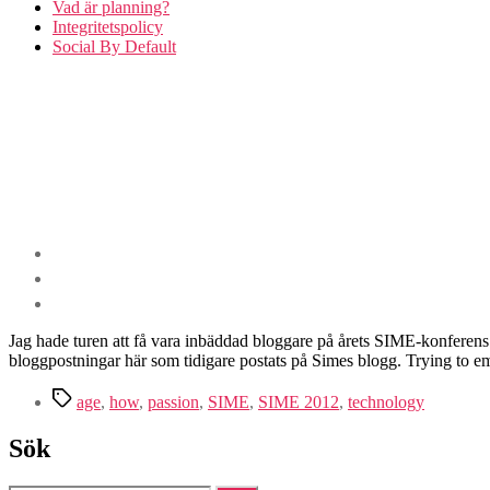
Vad är planning?
Integritetspolicy
Social By Default
Jag hade turen att få vara inbäddad bloggare på årets SIME-konferens. Ö
bloggpostningar här som tidigare postats på Simes blogg. Trying to em
Etiketter
age
,
how
,
passion
,
SIME
,
SIME 2012
,
technology
Sök