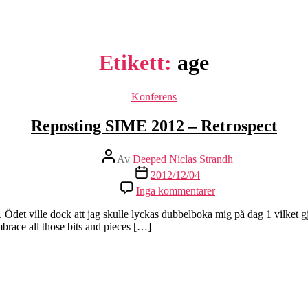
Etikett:
age
Kategorier
Konferens
Reposting SIME 2012 – Retrospect
Inläggsförfattare
Av
Deeped Niclas Strandh
Inläggsdatum
2012/12/04
till
Inga kommentarer
Reposting
SIME
det ville dock att jag skulle lyckas dubbelboka mig på dag 1 vilket gjor
2012
brace all those bits and pieces […]
–
Retrospect