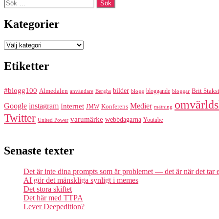
Sök
efter:
Kategorier
Kategorier
Etiketter
#blogg100
bilder
Almedalen
bloggande
Brit Staks
Berghs
blogg
bloggar
användare
omvärlds
Google
instagram
Medier
Internet
Konferens
JMW
mätning
Twitter
varumärke
webbdagarna
Youtube
United Power
Senaste texter
Det är inte dina prompts som är problemet — det är när det tar
AI gör det mänskliga synligt i memes
Det stora skiftet
Det här med TTPA
Lever Deepedition?