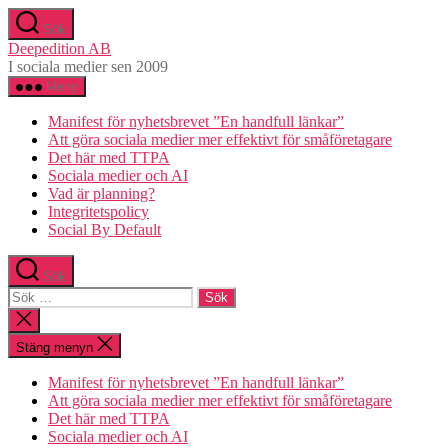
Hoppa
Sök
till
Deepedition AB
innehåll
I sociala medier sen 2009
Meny
Manifest för nyhetsbrevet ”En handfull länkar”
Att göra sociala medier mer effektivt för småföretagare
Det här med TTPA
Sociala medier och AI
Vad är planning?
Integritetspolicy
Social By Default
Sök
Sök
efter:
Stäng
sökningen
Stäng menyn
Manifest för nyhetsbrevet ”En handfull länkar”
Att göra sociala medier mer effektivt för småföretagare
Det här med TTPA
Sociala medier och AI