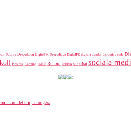
Di
ton
Deepedition DigitalPR
Dalarna
Deepedition DigitalPR
digitala trender
disruptive code
sociala medi
koll
Reboot
realtid
snapchat
Pinterest
Reklam
Planning
 emot som det börjar fungera