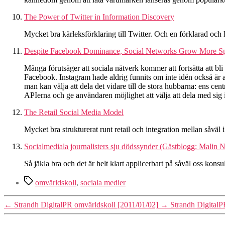
The Power of Twitter in Information Discovery
Mycket bra kärleksförklaring till Twitter. Och en förklarad och 
Despite Facebook Dominance, Social Networks Grow More Spli
Många förutsäger att sociala nätverk kommer att fortsätta att bli
Facebook. Instagram hade aldrig funnits om inte idén också är a
man kan välja att dela det vidare till de stora hubbarna: ens cent
APIerna och ge användaren möjlighet att välja att dela med sig i d
The Retail Social Media Model
Mycket bra strukturerat runt retail och integration mellan såväl 
Socialmediala journalisters sju dödssynder (Gästblogg: Mali
Så jäkla bra och det är helt klart applicerbart på såväl oss kon
Etiketter
omvärldskoll
,
sociala medier
←
Strandh DigitalPR omvärldskoll [2011/01/02]
→
Strandh DigitalP