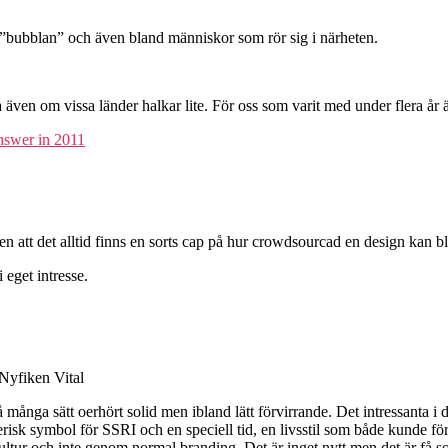
m ”bubblan” och även bland människor som rör sig i närheten.
även om vissa länder halkar lite. För oss som varit med under flera år är
nswer in 2011
tt det alltid finns en sorts cap på hur crowdsourcad en design kan bli:
 eget intresse.
 Nyfiken Vital
nga sätt oerhört solid men ibland lätt förvirrande. Det intressanta i den
isk symbol för SSRI och en speciell tid, en livsstil som både kunde f
r och inte genom normal branding. Det är inget nytt men det är få som