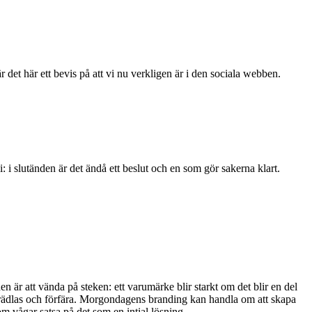
 det här ett bevis på att vi nu verkligen är i den sociala webben.
 i slutänden är det ändå ett beslut och en som gör sakerna klart.
 är att vända på steken: ett varumärke blir starkt om det blir en del
örädlas och förfära. Morgondagens branding kan handla om att skapa
 vågar satsa på det som en intial lösning.