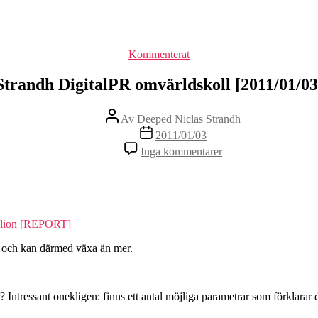
Kategorier
Kommenterat
Strandh DigitalPR omvärldskoll [2011/01/03
Inläggsförfattare
Av
Deeped Niclas Strandh
Inläggsdatum
2011/01/03
till
Inga kommentarer
Strandh
DigitalPR
omvärldskoll
[2011/01/03]
illion [REPORT]
tt och kan därmed växa än mer.
Intressant onekligen: finns ett antal möjliga parametrar som förklarar d