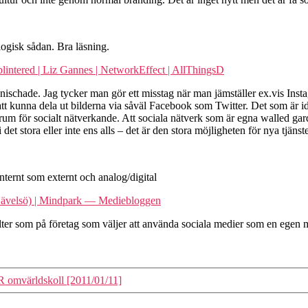
logisk sådan. Bra läsning.
ntered | Liz Gannes | NetworkEffect | AllThingsD
 nischade. Jag tycker man gör ett misstag när man jämställer ex.vis Insta
tt kunna dela ut bilderna via såväl Facebook som Twitter. Det som är i
rum för socialt nätverkande. Att sociala nätverk som är egna walled garden
et stora eller inte ens alls – det är den stora möjligheten för nya tjänste
internt som externt och analog/digital
n Nävelsö) | Mindpark — Mediebloggen
sulter som på företag som väljer att använda sociala medier som en egen 
R omvärldskoll [2011/01/11]