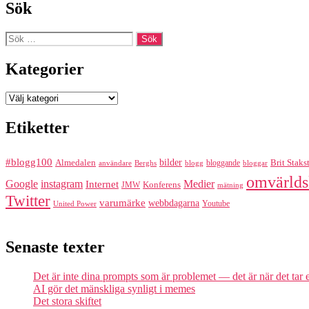
Sök
Sök
efter:
Kategorier
Kategorier
Etiketter
#blogg100
bilder
Almedalen
bloggande
Brit Staks
Berghs
blogg
bloggar
användare
omvärlds
Google
instagram
Medier
Internet
Konferens
JMW
mätning
Twitter
varumärke
webbdagarna
Youtube
United Power
Senaste texter
Det är inte dina prompts som är problemet — det är när det tar
AI gör det mänskliga synligt i memes
Det stora skiftet