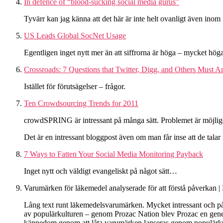
In defence of “blood-sucking social media gurus”
Tyvärr kan jag känna att det här är inte helt ovanligt även ino
US Leads Global SocNet Usage
Egentligen inget nytt mer än att siffrorna är höga – mycket höga 
Crossroads: 7 Questions that Twitter, Digg, and Others Must A
Istället för förutsägelser – frågor.
Ten Crowdsourcing Trends for 2011
crowdSPRING är intressant på många sätt. Problemet är möjligen a
Det är en intressant bloggpost även om man får inse att de talar i
7 Ways to Fatten Your Social Media Monitoring Payback
Inget nytt och väldigt evangeliskt på något sätt…
Varumärken för läkemedel analyserade för att förstå påverkan |
Lång text runt läkemedelsvarumärken. Mycket intressant och på må
av populärkulturen – genom Prozac Nation blev Prozac en gener
kännedom genom att låta varumärken lanseras genom populärkultu