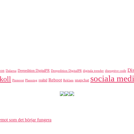
Di
ton
Deepedition DigitalPR
Dalarna
Deepedition DigitalPR
digitala trender
disruptive code
sociala medi
koll
Reboot
realtid
snapchat
Pinterest
Reklam
Planning
 emot som det börjar fungera