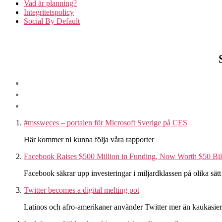
Vad är planning?
Integritetspolicy
Social By Default
#mssweces – portalen för Microsoft Sverige på CES
Här kommer ni kunna följa våra rapporter
Facebook Raises $500 Million in Funding, Now Worth $50 B
Facebook säkrar upp investeringar i miljardklassen på olika sä
Twitter becomes a digital melting pot
Latinos och afro-amerikaner använder Twitter mer än kaukasier? 