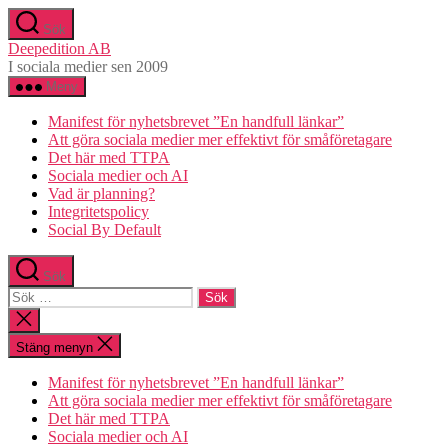
Hoppa
Sök
till
Deepedition AB
innehåll
I sociala medier sen 2009
Meny
Manifest för nyhetsbrevet ”En handfull länkar”
Att göra sociala medier mer effektivt för småföretagare
Det här med TTPA
Sociala medier och AI
Vad är planning?
Integritetspolicy
Social By Default
Sök
Sök
efter:
Stäng
sökningen
Stäng menyn
Manifest för nyhetsbrevet ”En handfull länkar”
Att göra sociala medier mer effektivt för småföretagare
Det här med TTPA
Sociala medier och AI