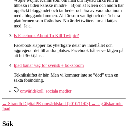
Wojne wojne. Känns som om man blir flyttad cirka fem år
tillbaka i tiden kanske mindre – Björn af Kleen och andra har
upptäckt bloggandet och tar heder och ära av varandra inom
mediabloggankdammen. Allt är som vanligt och det är bara
plattformen som förändras. Nu är det twitters tur att lattjas
med. Jaja.
Is Facebook About To Kill Twitpic?
Facebook släpper lös ytterligare delar av innehållet och
aggregerar det till andra platser. Facebook håller verkligen på
att bli 360-tjänst.
Ipad banar väg för svensk e-boksboom
Teknikskiftet är här. Men vi kommer inte se ”död” utan en
sakta förändring.
Etiketter
omvärldskoll
,
sociala medier
←
Strandh DigitalPR omvärldskoll [2010/11/03]
→
Jag älskar min
Ipad
Sök