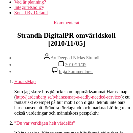
Vad är planning?
Integritetspolicy
Social By Default
Kategorier
Kommenterat
Strandh DigitalPR omvärldskoll
[2010/11/05]
Inläggsförfattare
Av
Deeped Niclas Strandh
Inläggsdatum
2010/11/05
till
Inga kommentarer
Strandh
DigitalPR
HarassMap
omvärldskoll
[2010/11/05]
Som jag skrev hos @jocke som uppmärksammat Harassmap
(
http://jardenberg.se/b/harassmap-a-sadly-needed-service/
): ett
fantastiskt exempel på hur mobil och digital teknik inte bara
har chansen att förändra företagande och marknadsföring utan
också värderingar och människors perspektiv.
”Du var verkligen helt värdelös”