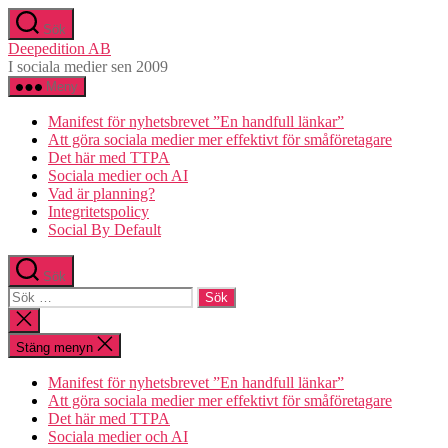
Hoppa
Sök
till
Deepedition AB
innehåll
I sociala medier sen 2009
Meny
Manifest för nyhetsbrevet ”En handfull länkar”
Att göra sociala medier mer effektivt för småföretagare
Det här med TTPA
Sociala medier och AI
Vad är planning?
Integritetspolicy
Social By Default
Sök
Sök
efter:
Stäng
sökningen
Stäng menyn
Manifest för nyhetsbrevet ”En handfull länkar”
Att göra sociala medier mer effektivt för småföretagare
Det här med TTPA
Sociala medier och AI