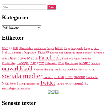
Sök
efter:
Kategorier
Kategorier
Etiketter
#blogg100
bilder
Almedalen
bloggande
Brit
Berghs
blogg
bloggar
användare
Stakston
Deepedition DigitalPR
Dalarna
Deepedition DigitalPR
digitala trender
disruptive
Facebook
Disruptive Media
code
Facebook Pages
framtiden
Google
instagram
Medier
Internet
föreläsning
Konferens
JMW
mätning
omvärldskoll
Reboot
realtid
snapchat
Pinterest
Reklam
Planning
sociala medier
statistik
Socialbydefault
SSWC
Stockholm
Twitter
varumärke
Media Week
Strategi
transparens
United Power
webbdagarna
Youtube
Senaste texter