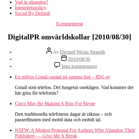
Vad är planning?
Integritetspolicy
Social By Default
Kategorier
Kommenterat
DigitalPR omvärldskollar [2010/08/30]
Inläggsförfattare
Av
Deeped Niclas Strandh
Inläggsdatum
2010/08/30
Inga kommentarer
En miljon Gmail-samtal på samma dag – IDG.se
Gmail som telefon. Det fungerar onekligen. Vad kommer det
här göra för telefonin?
Cisco May Be Making A Run For Skype
Den traditionella telefonens dagar är räknas – och
pararellismen med mobil data och mobilt tal.
NSFW: A Modest Proposal For Authors Who Abandon Their
Publishers — Give Me A Break