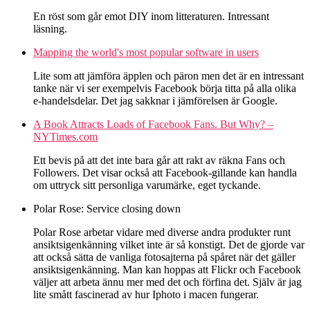
En röst som går emot DIY inom litteraturen. Intressant
läsning.
Mapping the world's most popular software in users
Lite som att jämföra äpplen och päron men det är en intressant
tanke när vi ser exempelvis Facebook börja titta på alla olika
e-handelsdelar. Det jag sakknar i jämförelsen är Google.
A Book Attracts Loads of Facebook Fans. But Why? –
NYTimes.com
Ett bevis på att det inte bara går att rakt av räkna Fans och
Followers. Det visar också att Facebook-gillande kan handla
om uttryck sitt personliga varumärke, eget tyckande.
Polar Rose: Service closing down
Polar Rose arbetar vidare med diverse andra produkter runt
ansiktsigenkänning vilket inte är så konstigt. Det de gjorde var
att också sätta de vanliga fotosajterna på spåret när det gäller
ansiktsigenkänning. Man kan hoppas att Flickr och Facebook
väljer att arbeta ännu mer med det och förfina det. Själv är jag
lite smått fascinerad av hur Iphoto i macen fungerar.