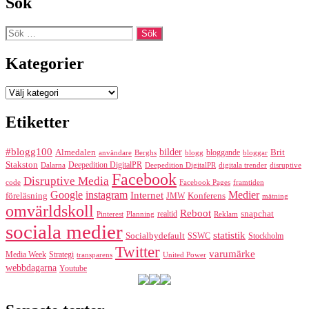
Sök
Sök
efter:
Kategorier
Kategorier
Etiketter
#blogg100
bilder
Almedalen
bloggande
Brit
Berghs
blogg
bloggar
användare
Stakston
Deepedition DigitalPR
Dalarna
Deepedition DigitalPR
digitala trender
disruptive
Facebook
Disruptive Media
code
Facebook Pages
framtiden
Google
instagram
Medier
Internet
föreläsning
Konferens
JMW
mätning
omvärldskoll
Reboot
realtid
snapchat
Pinterest
Reklam
Planning
sociala medier
statistik
Socialbydefault
SSWC
Stockholm
Twitter
varumärke
Media Week
Strategi
transparens
United Power
webbdagarna
Youtube