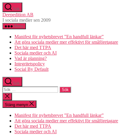
Hoppa
Sök
till
Deepedition AB
innehåll
I sociala medier sen 2009
Meny
Manifest för nyhetsbrevet ”En handfull länkar”
Att göra sociala medier mer effektivt för småföretagare
Det här med TTPA
Sociala medier och AI
Vad är planning?
Integritetspolicy
Social By Default
Sök
Sök
efter:
Stäng
sökningen
Stäng menyn
Manifest för nyhetsbrevet ”En handfull länkar”
Att göra sociala medier mer effektivt för småföretagare
Det här med TTPA
Sociala medier och AI