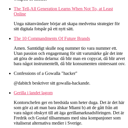
The Tell-All Generation Learns When Not To, at Least
Online
Unga nätanvändare börjar att skapa medvetna strategier för
sitt digitala fotspår på ett nytt sätt.
The 10 Commandments Of Future Brands
Amen. Samtidigt skulle nog nummer tio vara nummer ett.
Utan passion och engagemang för sitt varumärke går det inte
att göra de andra delarna: då blir man en copycat, då blir arvet
bara något instrumentellt, då blir konsumenten ointressant osv.
Confessions of a Gowalla "hacker"
@dabitch beskriver sitt gowalla-hackande.
Gerilla i landet lagom
Kontorschefen ger en bredsida som heter duga. Det är det här
som gör a) att man bara älskar Miami b) att de gått från att
vara något obskyrt till att äga gerillamarknadsföringen. Det är
Fredrik och Gustaf tillsammans med sina kompanjoner som
vitaliserat alternativa medier i Sverige.