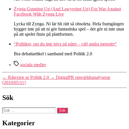
Zynga Gunning Up (And Lawyering Up) For War Against
Facebook With Zynga Live
Lycka till Zynga. Ni lär bli rätt så obsoleta. Hela framgången
bygger inte på att ni gör fantastiska spel – det gör ni inte utan
på att spelet finns på plattformen.
“Politiker, om du inte trivs på nätet – välj andra metoder”
Bra debattartikel i samband med Politik 2.0
Etiketter
sociala medier
←
Råtexten ur Politik 2.0
→
DigitalPR omvärldsanalyserar
[2010/05/11]
Sök
Sök
efter:
Kategorier