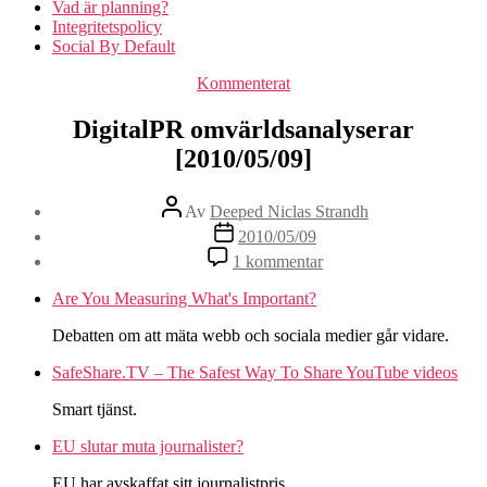
Vad är planning?
Integritetspolicy
Social By Default
Kategorier
Kommenterat
DigitalPR omvärldsanalyserar
[2010/05/09]
Inläggsförfattare
Av
Deeped Niclas Strandh
Inläggsdatum
2010/05/09
till
1 kommentar
DigitalPR
omvärldsanalyserar
Are You Measuring What's Important?
[2010/05/09]
Debatten om att mäta webb och sociala medier går vidare.
SafeShare.TV – The Safest Way To Share YouTube videos
Smart tjänst.
EU slutar muta journalister?
EU har avskaffat sitt journalistpris.