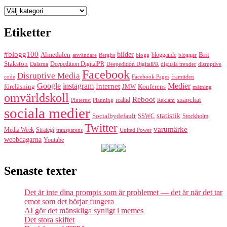
Kategorier
Etiketter
#blogg100
bilder
Almedalen
bloggande
Brit
Berghs
blogg
bloggar
användare
Stakston
Deepedition DigitalPR
Dalarna
Deepedition DigitalPR
digitala trender
disruptive
Facebook
Disruptive Media
code
Facebook Pages
framtiden
Google
instagram
Medier
Internet
föreläsning
Konferens
JMW
mätning
omvärldskoll
Reboot
realtid
snapchat
Pinterest
Reklam
Planning
sociala medier
statistik
Socialbydefault
SSWC
Stockholm
Twitter
varumärke
Media Week
Strategi
transparens
United Power
webbdagarna
Youtube
Senaste texter
Det är inte dina prompts som är problemet — det är när det tar
emot som det börjar fungera
AI gör det mänskliga synligt i memes
Det stora skiftet