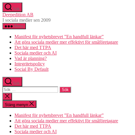
Hoppa
Sök
till
Deepedition AB
innehåll
I sociala medier sen 2009
Meny
Manifest för nyhetsbrevet ”En handfull länkar”
Att göra sociala medier mer effektivt för småföretagare
Det här med TTPA
Sociala medier och AI
Vad är planning?
Integritetspolicy
Social By Default
Sök
Sök
efter:
Stäng
sökningen
Stäng menyn
Manifest för nyhetsbrevet ”En handfull länkar”
Att göra sociala medier mer effektivt för småföretagare
Det här med TTPA
Sociala medier och AI