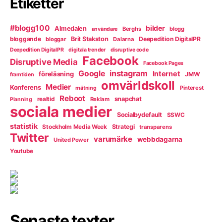
Etiketter
#blogg100
bilder
Almedalen
Berghs
blogg
användare
bloggande
Brit Stakston
Deepedition DigitalPR
bloggar
Dalarna
Deepedition DigitalPR
digitala trender
disruptive code
Facebook
Disruptive Media
Facebook Pages
instagram
Google
Internet
föreläsning
JMW
framtiden
omvärldskoll
Medier
Konferens
Pinterest
mätning
Reboot
snapchat
realtid
Reklam
Planning
sociala medier
Socialbydefault
SSWC
statistik
Strategi
Stockholm Media Week
transparens
Twitter
varumärke
webbdagarna
United Power
Youtube
Senaste texter