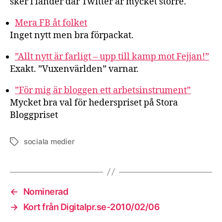
sker i länder där Twitter är mycket större.
Mera FB åt folket
Inget nytt men bra förpackat.
”Allt nytt är farligt – upp till kamp mot Fejjan!”
Exakt. ”Vuxenvärlden” varnar.
”För mig är bloggen ett arbetsinstrument”
Mycket bra val för hederspriset på Stora
Bloggpriset
sociala medier
Etiketter
←
Nominerad
→
Kort från Digitalpr.se-2010/02/06