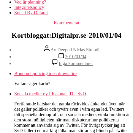
Vad är planning?
Integritetspolicy
Social By Default
Kategorier
Kommenterat
Kortbloggat:Digitalpr.se-2010/01/04
Inläggsförfattare
Av
Deeped Niclas Strandh
Inläggsdatum
2010/01/04
till
Inga kommentarer
Kortbloggat:Digitalpr
2010/01/04
Bono net policing idea draws fire
Va fan säger karln?
Sociala medier ny PR-kanal | IT | SvD
Fortfarande härskar det gamla räckviddstänkandet även när
det gäller politiker och tyvärr även i våra egna led. Twitters
rätt speciella demografi, och sociala mediers virala funktion är
den stora möjligheten när man diskuterar hur politikerna
kommer att använda sig av Twitter. För övrigt tycker jag att
SvD faller i en märklig fälla: man stirrar sig blinda på Twitter