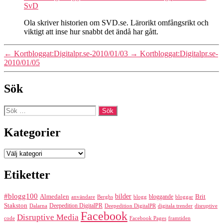
SvD
Ola skriver historien om SVD.se. Lärorikt omfångsrikt och
viktigt att inse hur snabbt det ändå har gått.
←
Kortbloggat:Digitalpr.se-2010/01/03
→
Kortbloggat:Digitalpr.se-
2010/01/05
Sök
Sök
efter:
Kategorier
Kategorier
Etiketter
#blogg100
bilder
Almedalen
bloggande
Brit
Berghs
blogg
bloggar
användare
Stakston
Deepedition DigitalPR
Dalarna
Deepedition DigitalPR
digitala trender
disruptive
Facebook
Disruptive Media
code
Facebook Pages
framtiden