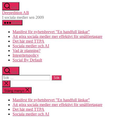
Hoppa
Sök
till
Deepedition AB
innehåll
I sociala medier sen 2009
Meny
Manifest för nyhetsbrevet ”En handfull länkar”
Att göra sociala medier mer effektivt för småföretagare
Det här med TTPA
Sociala medier och AI
Vad är planning?
Integritetspolicy
Social By Default
Sök
Sök
efter:
Stäng
sökningen
Stäng menyn
Manifest för nyhetsbrevet ”En handfull länkar”
Att göra sociala medier mer effektivt för småföretagare
Det här med TTPA
Sociala medier och AI