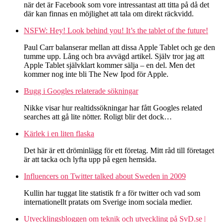
när det är Facebook som vore intressantast att titta på då det
där kan finnas en möjlighet att tala om direkt räckvidd.
NSFW: Hey! Look behind you! It’s the tablet of the future!
Paul Carr balanserar mellan att dissa Apple Tablet och ge den
tumme upp. Lång och bra avvägd artikel. Själv tror jag att
Apple Tablet självklart kommer sälja – en del. Men det
kommer nog inte bli The New Ipod för Apple.
Bugg i Googles relaterade sökningar
Nikke visar hur realtidssökningar har fått Googles related
searches att gå lite nötter. Roligt blir det dock…
Kärlek i en liten flaska
Det här är ett dröminlägg för ett företag. Mitt råd till företaget
är att tacka och lyfta upp på egen hemsida.
Influencers on Twitter talked about Sweden in 2009
Kullin har tuggat lite statistik fr a för twitter och vad som
internationellt pratats om Sverige inom sociala medier.
Utvecklingsbloggen om teknik och utveckling på SvD.se |