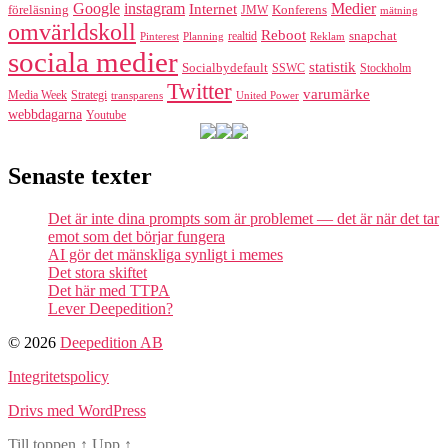
Google
instagram
Medier
Internet
föreläsning
Konferens
JMW
mätning
omvärldskoll
Reboot
realtid
snapchat
Pinterest
Reklam
Planning
sociala medier
statistik
Socialbydefault
SSWC
Stockholm
Twitter
varumärke
Media Week
Strategi
transparens
United Power
webbdagarna
Youtube
Senaste texter
Det är inte dina prompts som är problemet — det är när det tar
emot som det börjar fungera
AI gör det mänskliga synligt i memes
Det stora skiftet
Det här med TTPA
Lever Deepedition?
© 2026
Deepedition AB
Integritetspolicy
Drivs med WordPress
Till toppen
↑
Upp
↑