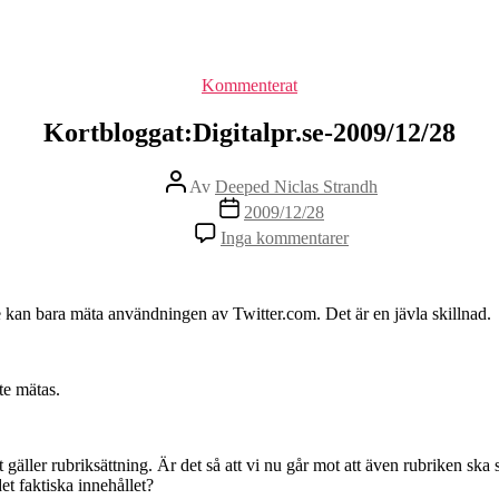
Kategorier
Kommenterat
Kortbloggat:Digitalpr.se-2009/12/28
Inläggsförfattare
Av
Deeped Niclas Strandh
Inläggsdatum
2009/12/28
till
Inga kommentarer
Kortbloggat:Digitalpr
2009/12/28
 kan bara mäta användningen av Twitter.com. Det är en jävla skillnad.
te mätas.
äller rubriksättning. Är det så att vi nu går mot att även rubriken ska
et faktiska innehållet?