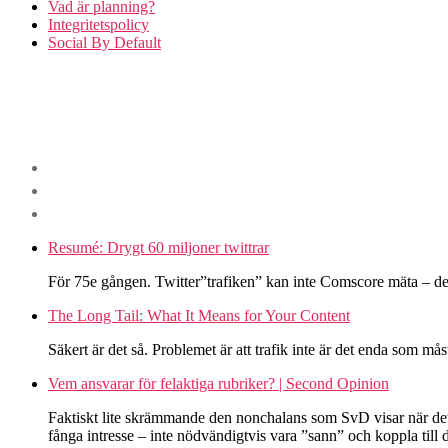
Vad är planning?
Integritetspolicy
Social By Default
Resumé: Drygt 60 miljoner twittrar
För 75e gången. Twitter”trafiken” kan inte Comscore mäta – de
The Long Tail: What It Means for Your Content
Säkert är det så. Problemet är att trafik inte är det enda som mås
Vem ansvarar för felaktiga rubriker? | Second Opinion
Faktiskt lite skrämmande den nonchalans som SvD visar när det g
fånga intresse – inte nödvändigtvis vara ”sann” och koppla till d