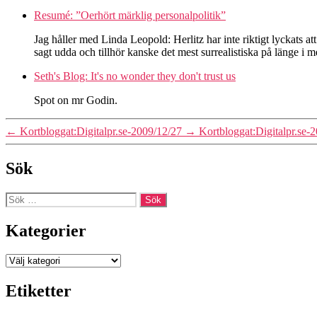
Resumé: ”Oerhört märklig personalpolitik”
Jag håller med Linda Leopold: Herlitz har inte riktigt lyckats a
sagt udda och tillhör kanske det mest surrealistiska på länge i
Seth's Blog: It's no wonder they don't trust us
Spot on mr Godin.
←
Kortbloggat:Digitalpr.se-2009/12/27
→
Kortbloggat:Digitalpr.se-
Sök
Sök
efter:
Kategorier
Kategorier
Etiketter