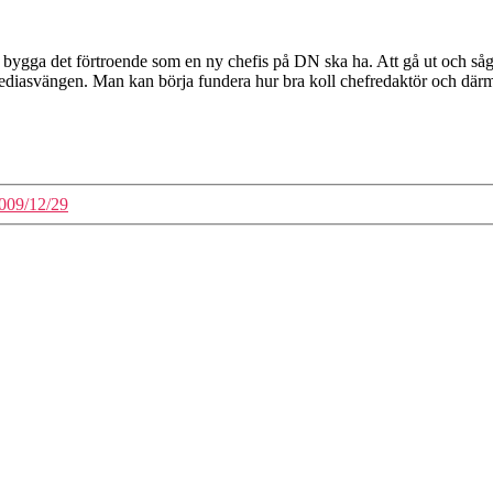
tt bygga det förtroende som en ny chefis på DN ska ha. Att gå ut och såg
 mediasvängen. Man kan börja fundera hur bra koll chefredaktör och därme
2009/12/29