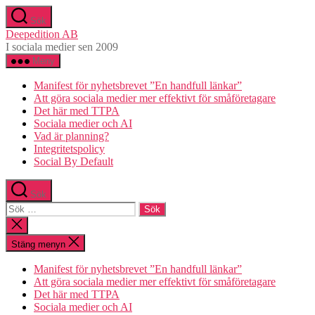
Hoppa
Sök
till
Deepedition AB
innehåll
I sociala medier sen 2009
Meny
Manifest för nyhetsbrevet ”En handfull länkar”
Att göra sociala medier mer effektivt för småföretagare
Det här med TTPA
Sociala medier och AI
Vad är planning?
Integritetspolicy
Social By Default
Sök
Sök
efter:
Stäng
sökningen
Stäng menyn
Manifest för nyhetsbrevet ”En handfull länkar”
Att göra sociala medier mer effektivt för småföretagare
Det här med TTPA
Sociala medier och AI