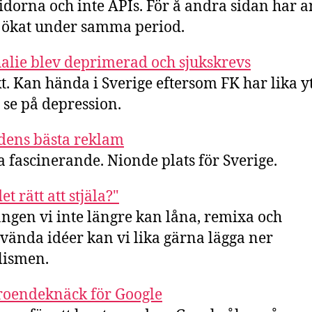
dorna och inte APIs. För å andra sidan har a
 ökat under samma period.
alie blev deprimerad och sjukskrevs
kt. Kan hända i Sverige eftersom FK har lika yt
t se på depression.
dens bästa reklam
 fascinerande. Nionde plats för Sverige.
et rätt att stjäla?"
ngen vi inte längre kan låna, remixa och
vända idéer kan vi lika gärna lägga ner
lismen.
roendeknäck för Google