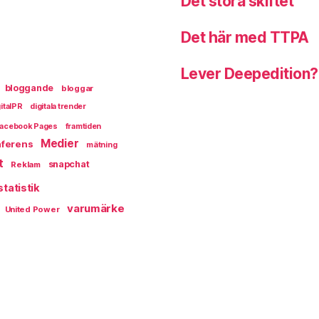
Det stora skiftet
Det här med TTPA
Lever Deepedition?
bloggande
bloggar
italPR
digitala trender
acebook Pages
framtiden
Medier
ferens
mätning
t
snapchat
Reklam
statistik
varumärke
United Power