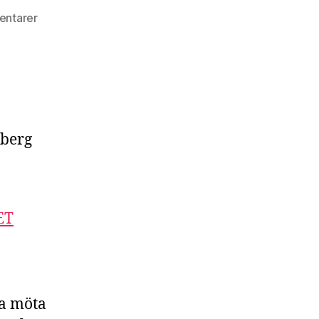
entarer
dberg
ET
na möta