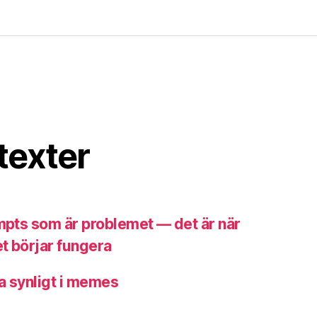
texter
ompts som är problemet — det är när
t börjar fungera
a synligt i memes