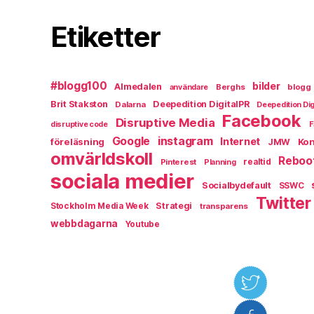
Etiketter
#blogg100
bilder
Almedalen
Berghs
blogg
användare
Brit Stakston
Deepedition DigitalPR
Dalarna
Deepedition Dig
Facebook
Disruptive Media
disruptive code
F
instagram
Google
Internet
föreläsning
Kon
JMW
omvärldskoll
Reboo
Pinterest
realtid
Planning
sociala medier
Socialbydefault
SSWC
Twitter
Strategi
Stockholm Media Week
transparens
webbdagarna
Youtube