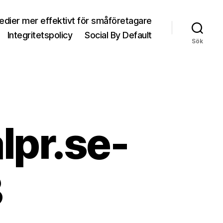
medier mer effektivt för småföretagare
Integritetspolicy
Social By Default
Sök
lpr.se-
3