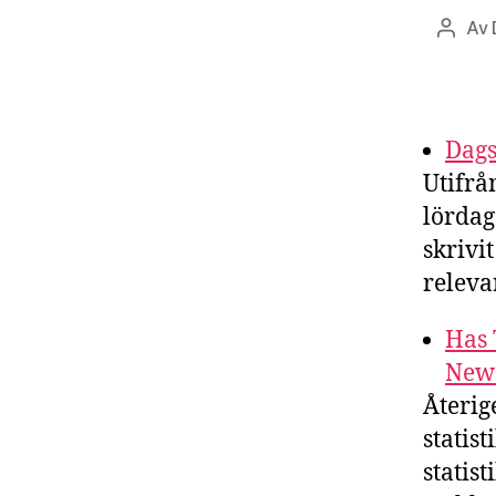
Av
Inlägg
Dags
Utifrå
lördag
skrivi
relevan
Has 
New
Återig
statist
statis