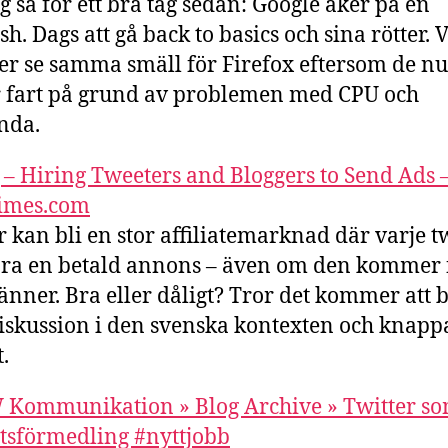
g sa för ett bra tag sedan: Google åker på en
h. Dags att gå back to basics och sina rötter. V
 se samma smäll för Firefox eftersom de nu
 fart på grund av problemen med CPU och
nda.
 – Hiring Tweeters and Bloggers to Send Ads 
imes.com
r kan bli en stor affiliatemarknad där varje t
ra en betald annons – även om den kommer 
änner. Bra eller dåligt? Tror det kommer att b
diskussion i den svenska kontexten och knappa
t.
Kommunikation » Blog Archive » Twitter s
tsförmedling #nyttjobb