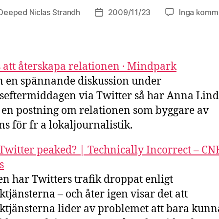
Deeped Niclas Strandh
2009/11/23
Inga komm
sförfattare
Inläggsdatum
 att återskapa relationen · Mindpark
n en spännande diskussion under
seftermiddagen via Twitter så har Anna Lin
t en postning om relationen som byggare av
s för fr a lokaljournalistik.
Twitter peaked? | Technically Incorrect – CN
s
en har Twitters trafik droppat enligt
iktjänsterna – och åter igen visar det att
tiktjänsterna lider av problemet att bara kun