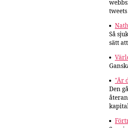
webbsi
tweets
Nath
Så sju
sätt at
Värl
Ganska
"Är d
Den gå
återan
kapita
Fört