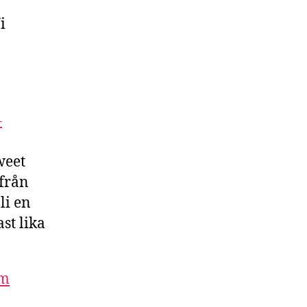
i
–
weet
från
li en
st lika
om