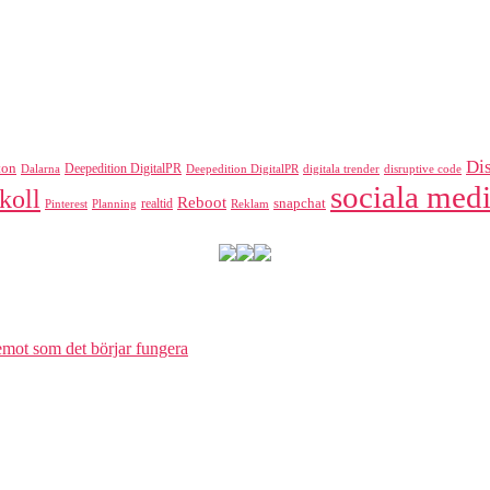
Di
ton
Deepedition DigitalPR
Dalarna
Deepedition DigitalPR
digitala trender
disruptive code
sociala medi
koll
Reboot
realtid
snapchat
Pinterest
Reklam
Planning
 emot som det börjar fungera