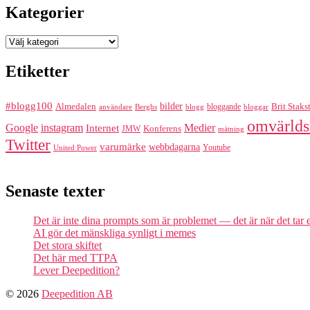
Kategorier
Kategorier
Etiketter
#blogg100
bilder
Almedalen
bloggande
Brit Staks
Berghs
blogg
bloggar
användare
omvärlds
Google
instagram
Medier
Internet
Konferens
JMW
mätning
Twitter
varumärke
webbdagarna
Youtube
United Power
Senaste texter
Det är inte dina prompts som är problemet — det är när det tar
AI gör det mänskliga synligt i memes
Det stora skiftet
Det här med TTPA
Lever Deepedition?
© 2026
Deepedition AB