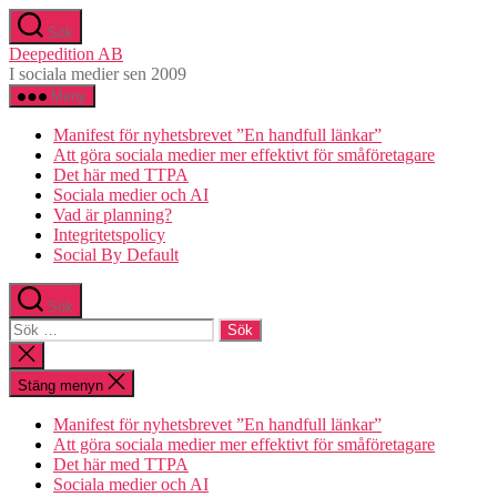
Hoppa
Sök
till
Deepedition AB
innehåll
I sociala medier sen 2009
Meny
Manifest för nyhetsbrevet ”En handfull länkar”
Att göra sociala medier mer effektivt för småföretagare
Det här med TTPA
Sociala medier och AI
Vad är planning?
Integritetspolicy
Social By Default
Sök
Sök
efter:
Stäng
sökningen
Stäng menyn
Manifest för nyhetsbrevet ”En handfull länkar”
Att göra sociala medier mer effektivt för småföretagare
Det här med TTPA
Sociala medier och AI