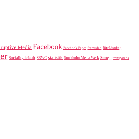
Facebook
sruptive Media
föreläsning
Facebook Pages
framtiden
er
statistik
Socialbydefault
SSWC
Stockholm Media Week
Strategi
transparens