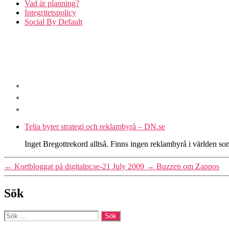
Vad är planning?
Integritetspolicy
Social By Default
Telia byter strategi och reklambyrå – DN.se
Inget Bregottrekord alltså. Finns ingen reklambyrå i världen som v
←
Kortbloggat på digitalpr.se-21 July 2009
→
Buzzen om Zappos
Sök
Sök
efter: