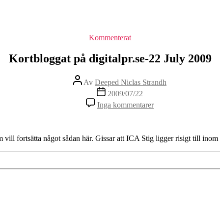
Kategorier
Kommenterat
Kortbloggat på digitalpr.se-22 July 2009
Inläggsförfattare
Av
Deeped Niclas Strandh
Inläggsdatum
2009/07/22
Inga kommentarer
ill fortsätta något sådan här. Gissar att ICA Stig ligger risigt till inom