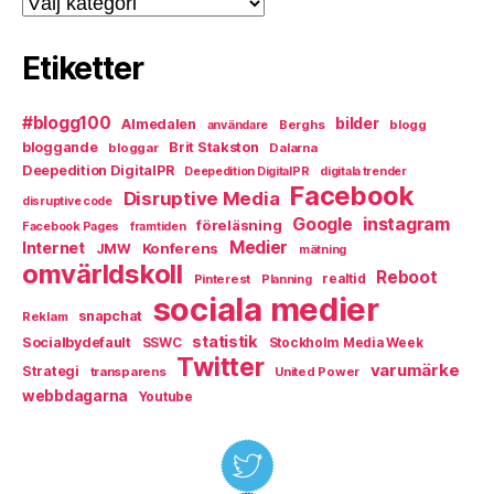
Etiketter
#blogg100
bilder
Almedalen
Berghs
blogg
användare
bloggande
Brit Stakston
bloggar
Dalarna
Deepedition DigitalPR
Deepedition DigitalPR
digitala trender
Facebook
Disruptive Media
disruptive code
instagram
Google
föreläsning
Facebook Pages
framtiden
Medier
Internet
Konferens
JMW
mätning
omvärldskoll
Reboot
Pinterest
realtid
Planning
sociala medier
snapchat
Reklam
statistik
Socialbydefault
SSWC
Stockholm Media Week
Twitter
varumärke
Strategi
transparens
United Power
webbdagarna
Youtube