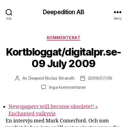
Deepedition AB
Sök
Meny
Kategorier
KOMMENTERAT
Kortbloggat/digitalpr.se-
09 July 2009
Av
Deeped Niclas Strandh
2009/07/09
Inläggsförfattare
Inläggsdatum
Inga kommentarer
Newspapers will become obsolete!! «
Enchanted valkyrie
En intervju med Mark Comerford. Och som