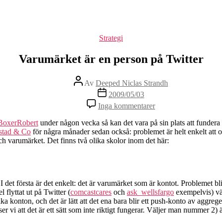
Kategorier
Strategi
Varumärket är en person på Twitter
Inläggsförfattare
Av
Deeped Niclas Strandh
Inläggsdatum
2009/05/03
till
Inga kommentarer
Varumärket
är
BoxerRobert
under någon vecka så kan det vara på sin plats att fundera
en
stad & Co
för några månader sedan också: problemet är helt enkelt at
person
och varumärket. Det finns två olika skolor inom det här:
på
Twitter
det första är det enkelt: det är varumärket som är kontot. Problemet bl
 flyttat ut på Twitter (
comcastcares
och
ask_wellsfargo
exempelvis) väl
ika konton, och det är lätt att det ena bara blir ett push-konto av aggr
ser vi att det är ett sätt som inte riktigt fungerar. Väljer man nummer 