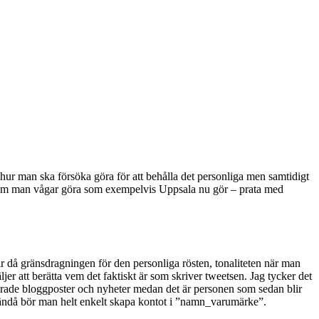
 hur man ska försöka göra för att behålla det personliga men samtidigt
t om man vågar göra som exempelvis Uppsala nu gör – prata med
ir då gränsdragningen för den personliga rösten, tonaliteten när man
jer att berätta vem det faktiskt är som skriver tweetsen. Jag tycker det
egerade bloggposter och nyheter medan det är personen som sedan blir
2) ändå bör man helt enkelt skapa kontot i ”namn_varumärke”.