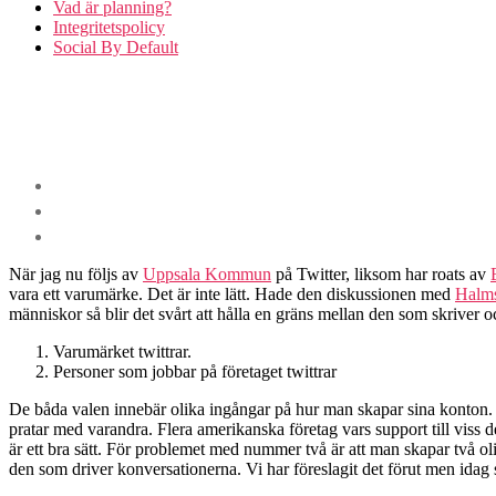
Vad är planning?
Integritetspolicy
Social By Default
När jag nu följs av
Uppsala Kommun
på Twitter, liksom har roats av
vara ett varumärke. Det är inte lätt. Hade den diskussionen med
Halm
människor så blir det svårt att hålla en gräns mellan den som skriver 
Varumärket twittrar.
Personer som jobbar på företaget twittrar
De båda valen innebär olika ingångar på hur man skapar sina konton. I 
pratar med varandra. Flera amerikanska företag vars support till viss del
är ett bra sätt. För problemet med nummer två är att man skapar två ol
den som driver konversationerna. Vi har föreslagit det förut men idag 