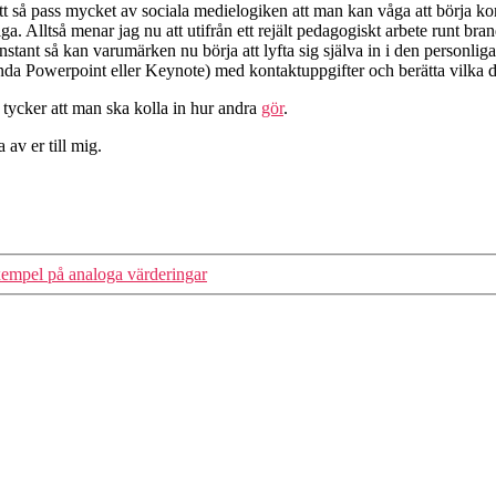
ått så pass mycket av sociala medielogiken att man kan våga att börja k
iga. Alltså menar jag nu att utifrån ett rejält pedagogiskt arbete runt bran
stant så kan varumärken nu börja att lyfta sig själva in i den personliga
da Powerpoint eller Keynote) med kontaktuppgifter och berätta vilka d
tycker att man ska kolla in hur andra
gör
.
 av er till mig.
xempel på analoga värderingar