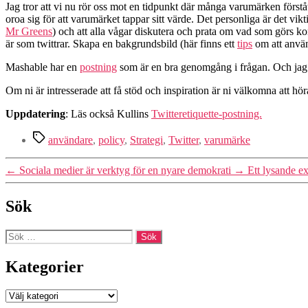
Jag tror att vi nu rör oss mot en tidpunkt där många varumärken först
oroa sig för att varumärket tappar sitt värde. Det personliga är det vikt
Mr Greens
) och att alla vågar diskutera och prata om vad som görs kon
är som twittrar. Skapa en bakgrundsbild (här finns ett
tips
om att använ
Mashable har en
postning
som är en bra genomgång i frågan. Och jag 
Om ni är intresserade att få stöd och inspiration är ni välkomna att höra
Uppdatering
: Läs också Kullins
Twitteretiquette-postning.
Etiketter
användare
,
policy
,
Strategi
,
Twitter
,
varumärke
←
Sociala medier är verktyg för en nyare demokrati
→
Ett lysande e
Sök
Sök
efter:
Kategorier
Kategorier