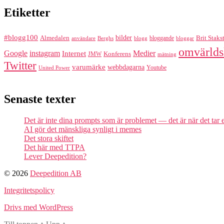
Etiketter
#blogg100
bilder
Almedalen
bloggande
Brit Staks
Berghs
blogg
bloggar
användare
omvärlds
Google
instagram
Medier
Internet
Konferens
JMW
mätning
Twitter
varumärke
webbdagarna
Youtube
United Power
Senaste texter
Det är inte dina prompts som är problemet — det är när det tar
AI gör det mänskliga synligt i memes
Det stora skiftet
Det här med TTPA
Lever Deepedition?
© 2026
Deepedition AB
Integritetspolicy
Drivs med WordPress