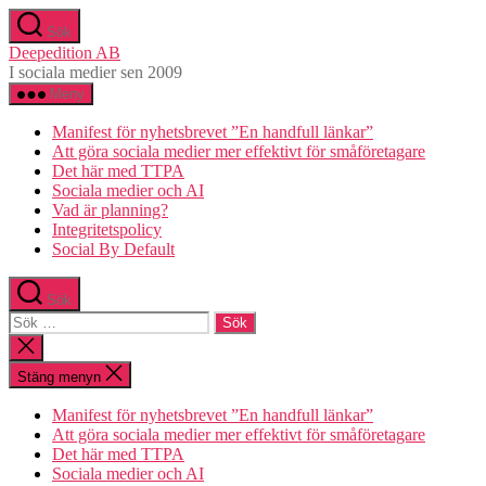
Hoppa
Sök
till
Deepedition AB
innehåll
I sociala medier sen 2009
Meny
Manifest för nyhetsbrevet ”En handfull länkar”
Att göra sociala medier mer effektivt för småföretagare
Det här med TTPA
Sociala medier och AI
Vad är planning?
Integritetspolicy
Social By Default
Sök
Sök
efter:
Stäng
sökningen
Stäng menyn
Manifest för nyhetsbrevet ”En handfull länkar”
Att göra sociala medier mer effektivt för småföretagare
Det här med TTPA
Sociala medier och AI