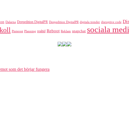
Di
ton
Deepedition DigitalPR
Dalarna
Deepedition DigitalPR
digitala trender
disruptive code
sociala medi
koll
Reboot
realtid
snapchat
Pinterest
Reklam
Planning
 emot som det börjar fungera