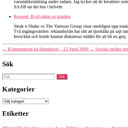
varumärkesintrång under radarn. Jag tycker att de kreatörer so
SAAB tar det hus i helvete.
Resumé: Byrå stäms av kunden
Steak n Shake vs The Varnson Group visar onekligen upp totala
Två ingångsvärden: reklambyrån har rätt att tjuvhålla på sajt mm
Invecklat och borde kunnat diskuteras istället för att bli en grej.
←
Kommenterat på digitalpr.se – 22 April 2009
→
Sociala medier utm
Sök
Sök
efter:
Kategorier
Kategorier
Etiketter
#blogg100
bilder