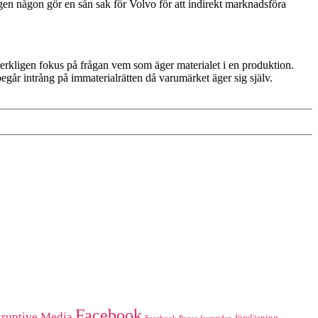
en någon gör en sån sak för Volvo för att indirekt marknadsföra
rkligen fokus på frågan vem som äger materialet i en produktion.
begår intrång på immaterialrätten då varumärket äger sig själv.
Facebook
sruptive Media
föreläsning