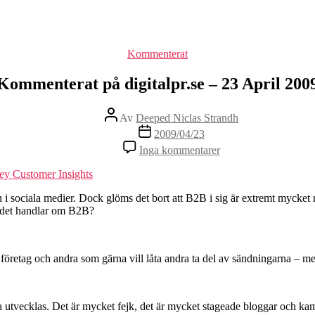
Kategorier
Kommenterat
Kommenterat på digitalpr.se – 23 April 200
Inläggsförfattare
Av
Deeped Niclas Strandh
Inläggsdatum
2009/04/23
till
Inga kommentarer
Kommenterat
på
y Customer Insights
digitalpr.se
–
 sociala medier. Dock glöms det bort att B2B i sig är extremt mycket rela
23
 det handlar om B2B?
April
2009
r företag och andra som gärna vill låta andra ta del av sändningarna – 
ska utvecklas. Det är mycket fejk, det är mycket stageade bloggar och k