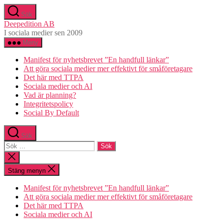
Hoppa
Sök
till
Deepedition AB
innehåll
I sociala medier sen 2009
Meny
Manifest för nyhetsbrevet ”En handfull länkar”
Att göra sociala medier mer effektivt för småföretagare
Det här med TTPA
Sociala medier och AI
Vad är planning?
Integritetspolicy
Social By Default
Sök
Sök
efter:
Stäng
sökningen
Stäng menyn
Manifest för nyhetsbrevet ”En handfull länkar”
Att göra sociala medier mer effektivt för småföretagare
Det här med TTPA
Sociala medier och AI