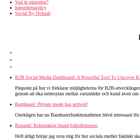
Vad är planning?
Integritetspolicy
Social By Default
B2B Social Media Dashboard: A Powerful Tool To Uncover Ke
Pinpoint på hur vi förklarar möjligheterna för B2B-utvecklingen i
genom att öka mötesytan mellan varumärke och kund även om
Bambuser: Private mode has arrived!
Onekligen har nu Bambuserfunktionaliteten blivit intressant fö
Resumé: Reklamkrig bland fotbollsfansen
Helt ärligt börjar jag oroa mig för hur sociala medier faktiskt 