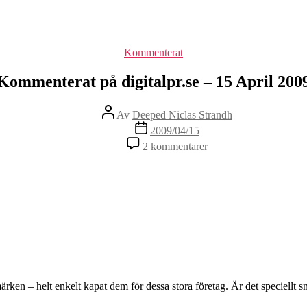
Kategorier
Kommenterat
Kommenterat på digitalpr.se – 15 April 200
Inläggsförfattare
Av
Deeped Niclas Strandh
Inläggsdatum
2009/04/15
till
2 kommentarer
Kommenterat
på
digitalpr.se
–
15
April
2009
rken – helt enkelt kapat dem för dessa stora företag. Är det speciellt s