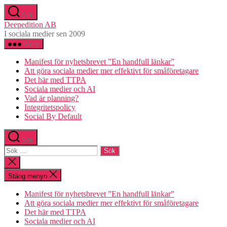
Hoppa
Sök
till
Deepedition AB
innehåll
I sociala medier sen 2009
Meny
Manifest för nyhetsbrevet ”En handfull länkar”
Att göra sociala medier mer effektivt för småföretagare
Det här med TTPA
Sociala medier och AI
Vad är planning?
Integritetspolicy
Social By Default
Sök
Sök
efter:
Stäng
sökningen
Stäng menyn
Manifest för nyhetsbrevet ”En handfull länkar”
Att göra sociala medier mer effektivt för småföretagare
Det här med TTPA
Sociala medier och AI