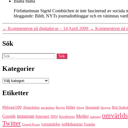
Blaha blaha
Författarinnan Sigrid Combüchen är inte fascinerad av sociala med
bloggande: Bildt, NYTs journalistbloggar och en väninnas varda
←
Kommenterat på digitalpr.se – 14 April 2009
→
Kommenterat på di
Sök
Sök
efter:
Kategorier
Kategorier
Etiketter
#blogg100
bilder
Almedalen
bloggande
Brit Staks
Berghs
blogg
bloggar
användare
omvärlds
Google
instagram
Medier
Internet
Konferens
JMW
mätning
Twitter
varumärke
webbdagarna
Youtube
United Power