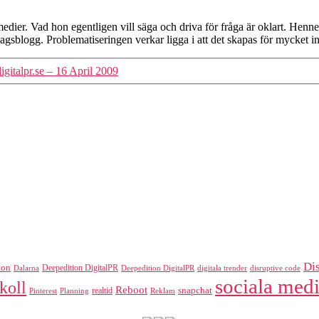
ier. Vad hon egentligen vill säga och driva för fråga är oklart. Hennes 
gsblogg. Problematiseringen verkar ligga i att det skapas för mycket i
gitalpr.se – 16 April 2009
Di
ton
Deepedition DigitalPR
Dalarna
Deepedition DigitalPR
digitala trender
disruptive code
sociala medi
koll
Reboot
realtid
snapchat
Pinterest
Reklam
Planning