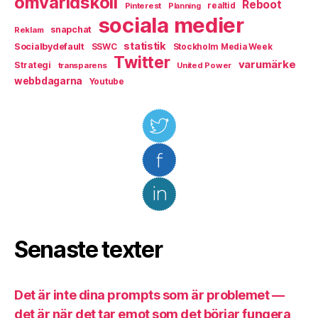
omvärldskoll
Reboot
Pinterest
realtid
Planning
sociala medier
snapchat
Reklam
statistik
Socialbydefault
SSWC
Stockholm Media Week
Twitter
varumärke
Strategi
transparens
United Power
webbdagarna
Youtube
Senaste texter
Det är inte dina prompts som är problemet —
det är när det tar emot som det börjar fungera