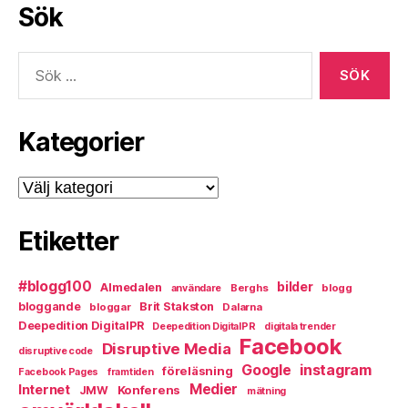
Sök
Sök
efter:
Kategorier
Kategorier
Etiketter
#blogg100
bilder
Almedalen
Berghs
blogg
användare
bloggande
Brit Stakston
bloggar
Dalarna
Deepedition DigitalPR
Deepedition DigitalPR
digitala trender
Facebook
Disruptive Media
disruptive code
instagram
Google
föreläsning
Facebook Pages
framtiden
Medier
Internet
Konferens
JMW
mätning