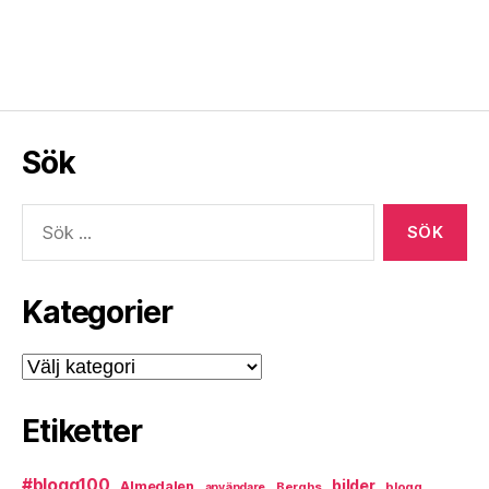
Sök
Sök
efter:
Kategorier
Kategorier
Etiketter
#blogg100
bilder
Almedalen
Berghs
blogg
användare