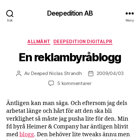
Deepedition AB
Sök
Meny
Kategorier
ALLMÄNT
DEEPEDITION DIGITALPR
En reklambyråblogg
Av
Deeped Niclas Strandh
2009/04/03
Inläggsförfattare
Inläggsdatum
5 kommentarer
Äntligen kan man säga. Och eftersom jag dels
arbetat länge och hårt för att den ska bli
verklighet så måste jag pusha lite för den. Min
fd byrå Heimer & Company har äntligen blivit
med
blogg
. Den behöver lite tweaks ännu men