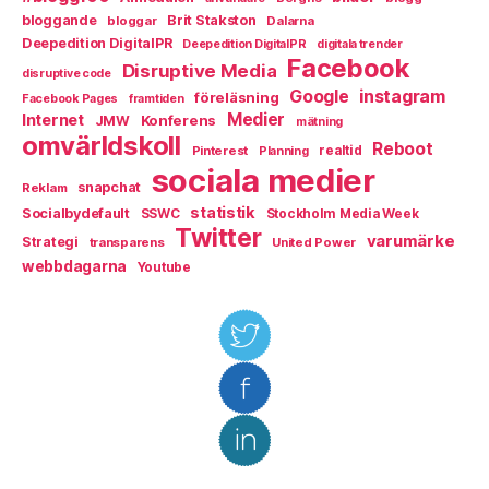
bloggande
Brit Stakston
bloggar
Dalarna
Deepedition DigitalPR
Deepedition DigitalPR
digitala trender
Facebook
Disruptive Media
disruptive code
instagram
Google
föreläsning
Facebook Pages
framtiden
Medier
Internet
Konferens
JMW
mätning
omvärldskoll
Reboot
Pinterest
realtid
Planning
sociala medier
snapchat
Reklam
statistik
Socialbydefault
SSWC
Stockholm Media Week
Twitter
varumärke
Strategi
transparens
United Power
webbdagarna
Youtube