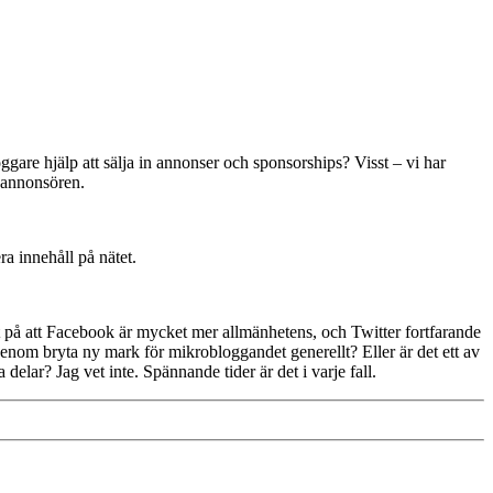
loggare hjälp att sälja in annonser och sponsorships? Visst – vi har
r annonsören.
ra innehåll på nätet.
det på att Facebook är mycket mer allmänhetens, och Twitter fortfarande
enom bryta ny mark för mikrobloggandet generellt? Eller är det ett av
elar? Jag vet inte. Spännande tider är det i varje fall.