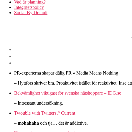
Vad är planning?
Integritetspolicy
Social By Default
PR-experterna skapar dålig PR « Media Means Nothing
– Hyttfors skriver bra. Proaktivitet istället för reaktivitet. Inse 
Bekvämlighet viktigast för svenska nätshoppare – IDG.se
– Intressant undersökning.
Twouble with Twitters // Current
–
mohahaha
och tja… det är addictive.