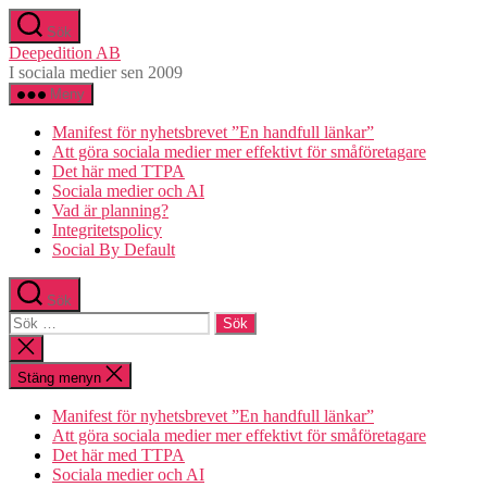
Hoppa
Sök
till
Deepedition AB
innehåll
I sociala medier sen 2009
Meny
Manifest för nyhetsbrevet ”En handfull länkar”
Att göra sociala medier mer effektivt för småföretagare
Det här med TTPA
Sociala medier och AI
Vad är planning?
Integritetspolicy
Social By Default
Sök
Sök
efter:
Stäng
sökningen
Stäng menyn
Manifest för nyhetsbrevet ”En handfull länkar”
Att göra sociala medier mer effektivt för småföretagare
Det här med TTPA
Sociala medier och AI