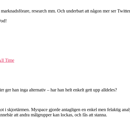
r marknadsförare, research mm. Och underbart att någon mer ser Twitte
Pod!
All Time
 ger han inga alternativ – har han helt enkelt gett upp alldeles?
ot i skjortärmen. Myspace gjorde antagligen en enkel men felaktig analy
 innebär att andra målgrupper kan lockas, och fås att stanna.