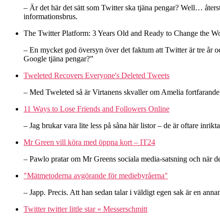
– Är det här det sätt som Twitter ska tjäna pengar? Well… återst
informationsbrus.
The Twitter Platform: 3 Years Old and Ready to Change the W
– En mycket god översyn över det faktum att Twitter är tre år och
Google tjäna pengar?”
Tweleted Recovers Everyone's Deleted Tweets
– Med Tweleted så är Virtanens skvaller om Amelia fortfarande t
11 Ways to Lose Friends and Followers Online
– Jag brukar vara lite less på såna här listor – de är oftare inrik
Mr Green vill köra med öppna kort – IT24
– Pawlo pratar om Mr Greens sociala media-satsning och när de i
"Mätmetoderna avgörande för mediebyråerna"
– Japp. Precis. Att han sedan talar i väldigt egen sak är en annan
Twitter twitter little star « Messerschmitt