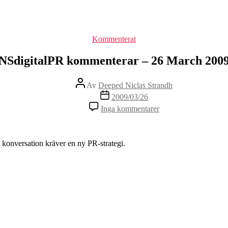
Kategorier
Kommenterat
NSdigitalPR kommenterar – 26 March 200
Inläggsförfattare
Av
Deeped Niclas Strandh
Inläggsdatum
2009/03/26
Inga kommentarer
att konversation kräver en ny PR-strategi.