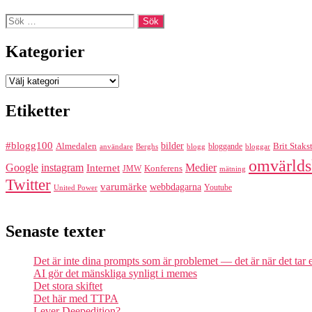
Sök
efter:
Kategorier
Kategorier
Etiketter
#blogg100
bilder
Almedalen
bloggande
Brit Staks
Berghs
blogg
bloggar
användare
omvärlds
Google
instagram
Medier
Internet
Konferens
JMW
mätning
Twitter
varumärke
webbdagarna
Youtube
United Power
Senaste texter
Det är inte dina prompts som är problemet — det är när det tar
AI gör det mänskliga synligt i memes
Det stora skiftet
Det här med TTPA
Lever Deepedition?