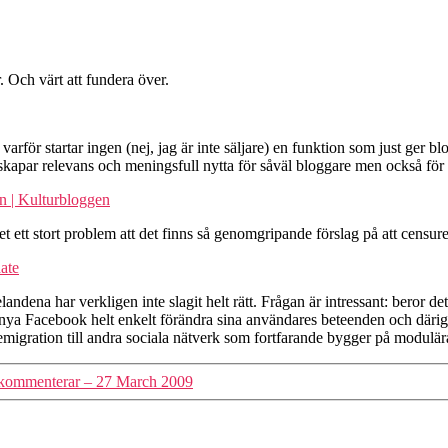
. Och värt att fundera över.
varför startar ingen (nej, jag är inte säljare) en funktion som just ger b
 skapar relevans och meningsfull nytta för såväl bloggare men också fö
en | Kulturbloggen
 ett stort problem att det finns så genomgripande förslag på att censure
ate
andena har verkligen inte slagit helt rätt. Frågan är intressant: beror 
 nya Facebook helt enkelt förändra sina användares beteenden och därig
igration till andra sociala nätverk som fortfarande bygger på modulära d
kommenterar – 27 March 2009