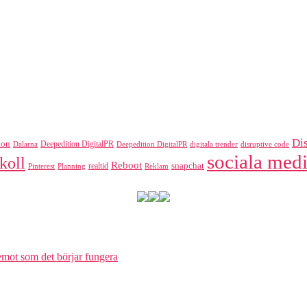
Di
ton
Deepedition DigitalPR
Dalarna
Deepedition DigitalPR
digitala trender
disruptive code
sociala medi
koll
Reboot
realtid
snapchat
Pinterest
Reklam
Planning
 emot som det börjar fungera