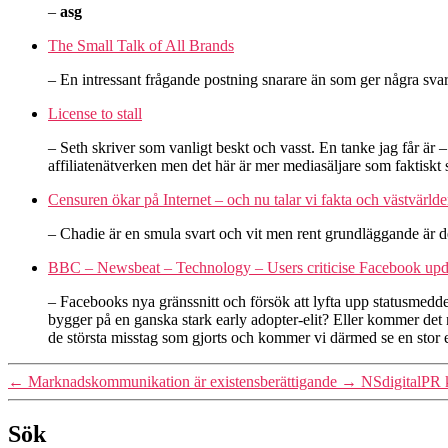
–
asg
The Small Talk of All Brands
– En intressant frågande postning snarare än som ger några svar
License to stall
– Seth skriver som vanligt beskt och vasst. En tanke jag får är – 
affiliatenätverken men det här är mer mediasäljare som faktiskt
Censuren ökar på Internet – och nu talar vi fakta och västvärld
– Chadie är en smula svart och vit men rent grundläggande är det
BBC – Newsbeat – Technology – Users criticise Facebook upd
– Facebooks nya gränssnitt och försök att lyfta upp statusmeddel
bygger på en ganska stark early adopter-elit? Eller kommer det
de största misstag som gjorts och kommer vi därmed se en stor em
←
Marknadskommunikation är existensberättigande
→
NSdigitalPR 
Sök