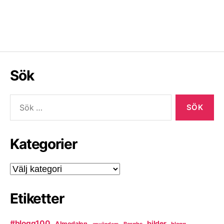
Sök
Sök
efter:
Kategorier
Kategorier
Etiketter
#blogg100
bilder
Almedalen
Berghs
blogg