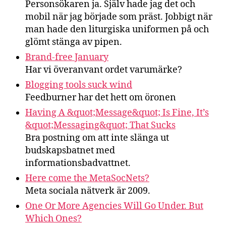
Personsökaren ja. Själv hade jag det och
mobil när jag började som präst. Jobbigt när
man hade den liturgiska uniformen på och
glömt stänga av pipen.
Brand-free January
Har vi överanvant ordet varumärke?
Blogging tools suck wind
Feedburner har det hett om öronen
Having A &quot;Message&quot; Is Fine, It’s
&quot;Messaging&quot; That Sucks
Bra postning om att inte slänga ut
budskapsbatnet med
informationsbadvattnet.
Here come the MetaSocNets?
Meta sociala nätverk är 2009.
One Or More Agencies Will Go Under. But
Which Ones?