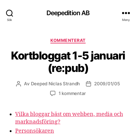
Deepedition AB
Sök
Meny
Kategorier
KOMMENTERAT
Kortbloggat 1-5 januari
(re:pub)
Av
Deeped Niclas Strandh
2009/01/05
Inläggsförfattare
Inläggsdatum
1 kommentar
Vilka bloggar bäst om webben, media och
marknadsföring?
Personsökaren