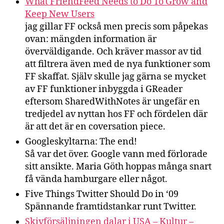
What FriendFeed Needs to Do To Grow and
Keep New Users
jag gillar FF också men precis som påpekas
ovan: mängden information är
överväldigande. Och kräver massor av tid
att filtrera även med de nya funktioner som
FF skaffat. Själv skulle jag gärna se mycket
av FF funktioner inbyggda i GReader
eftersom SharedWithNotes är ungefär en
tredjedel av nyttan hos FF och fördelen där
är att det är en coversation piece.
Googleskyltarna: The end!
Så var det över. Google vann med förlorade
sitt ansikte. Maria Göth hoppas många snart
få vända hamburgare eller något.
Five Things Twitter Should Do in ‘09
Spännande framtidstankar runt Twitter.
Skivförsäljningen dalar i USA – Kultur –