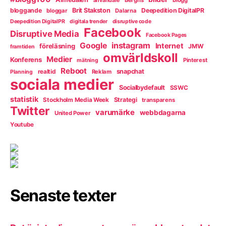
användare
bloggande
Brit Stakston
Deepedition DigitalPR
bloggar
Dalarna
Deepedition DigitalPR
digitala trender
disruptive code
Facebook
Disruptive Media
Facebook Pages
instagram
Google
Internet
föreläsning
JMW
framtiden
omvärldskoll
Medier
Konferens
Pinterest
mätning
Reboot
snapchat
realtid
Reklam
Planning
sociala medier
Socialbydefault
SSWC
statistik
Strategi
Stockholm Media Week
transparens
Twitter
varumärke
webbdagarna
United Power
Youtube
Senaste texter