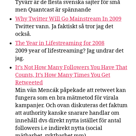
Tyvärr är de flesta svenska sajter för små
men Quantcast är spännande
Why Twitter Will Go Mainstream In 2009
Twitter vann. Ja faktiskt så tror jag det
också.
The Year in Lifestreaming for 2008
2009 year of lifestreaming? Jag undrar det
jag.
It’s Not How Many Followers You Have That
Counts, It’s How Many Times You Get
Retweeted
Min vän Mencák påpekade att retweet kan
fungera som en bra mätmetod för virala
kampanjer. Och ovan diskuteras det faktum
att authority kanske snarare handlar om
innehåll dvs direkt nytta istället för antal
followers i.e indirekt nytta (social
mätbarhet, ryktbarhet mm).